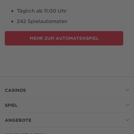
Täglich ab 11:00 Uhr
242 Spielautomaten
MEHR ZUM AUTOMATENSPIEL
CASINOS
SPIEL
ANGEBOTE