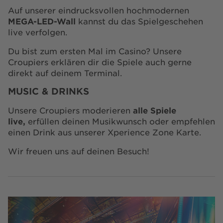
Auf unserer eindrucksvollen hochmodernen
MEGA-LED-Wall
kannst du das Spielgeschehen
live verfolgen.
Du bist zum ersten Mal im Casino? Unsere
Croupiers erklären dir die Spiele auch gerne
direkt auf deinem Terminal.
MUSIC & DRINKS
Unsere Croupiers moderieren
alle Spiele
live,
erfüllen deinen Musikwunsch oder empfehlen
einen Drink aus unserer Xperience Zone Karte.
Wir freuen uns auf deinen Besuch!