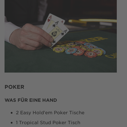
POKER
WAS FÜR EINE HAND
2 Easy Hold'em Poker Tische
1 Tropical Stud Poker Tisch