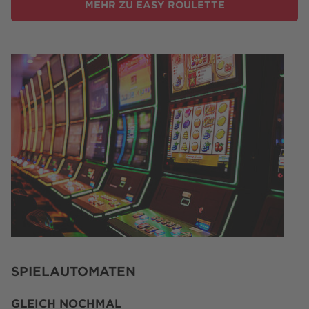
MEHR ZU EASY ROULETTE
SPIELAUTOMATEN
GLEICH NOCHMAL