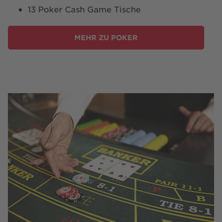
13 Poker Cash Game Tische
MEHR ZU POKER