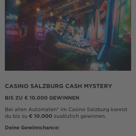
CASINO SALZBURG CASH MYSTERY
BIS ZU € 10.000 GEWINNEN
Bei allen Automaten* im Casino Salzburg kannst
du bis zu
€ 10.000
zusätzlich gewinnen.
Deine Gewinnchance: