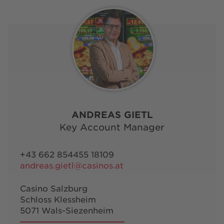
ANDREAS GIETL
Key Account Manager
+43 662 854455 18109
andreas.gietl@casinos.at
Casino Salzburg
Schloss Klessheim
5071 Wals-Siezenheim