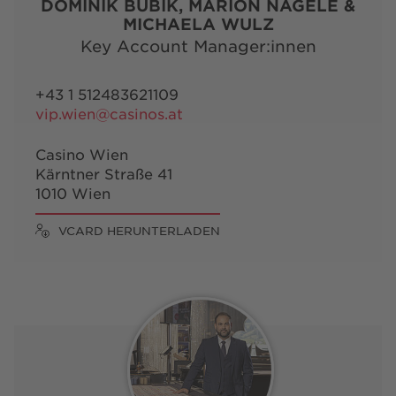
DOMINIK BUBIK, MARION NAGELE &
MICHAELA WULZ
Key Account Manager:innen
+43 1 512483621109
vip.wien@casinos.at
Casino Wien
Kärntner Straße 41
1010 Wien
VCARD HERUNTERLADEN