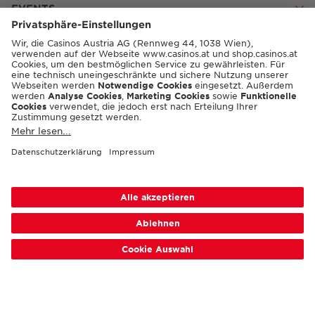
EVENTS
SHOP
SHOP.CASINOS.AT
ENGLISH
© 2026 Casinos Austria AG