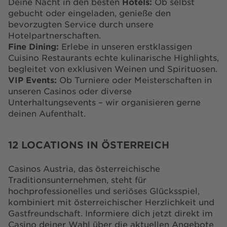
Deine Nacht in den besten
Hotels:
Ob selbst
gebucht oder eingeladen, genieße den
bevorzugten Service durch unsere
Hotelpartnerschaften.
Fine Dining:
Erlebe in unseren erstklassigen
Cuisino Restaurants echte kulinarische Highlights,
begleitet von exklusiven Weinen und Spirituosen.
VIP Events:
Ob Turniere oder Meisterschaften in
unseren Casinos oder diverse
Unterhaltungsevents – wir organisieren gerne
deinen Aufenthalt.
12 LOCATIONS IN ÖSTERREICH
Casinos Austria, das österreichische
Traditionsunternehmen, steht für
hochprofessionelles und seriöses Glücksspiel,
kombiniert mit österreichischer Herzlichkeit und
Gastfreundschaft. Informiere dich jetzt direkt im
Casino deiner Wahl über die aktuellen Angebote