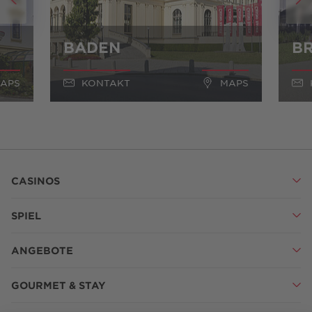
BADEN
B
APS
KONTAKT
MAPS
CASINOS
SPIEL
ANGEBOTE
GOURMET & STAY