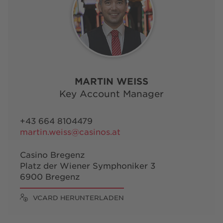
MARTIN WEISS
Key Account Manager
+43 664 8104479
martin.weiss@casinos.at
Casino Bregenz
Platz der Wiener Symphoniker 3
6900 Bregenz
VCARD HERUNTERLADEN