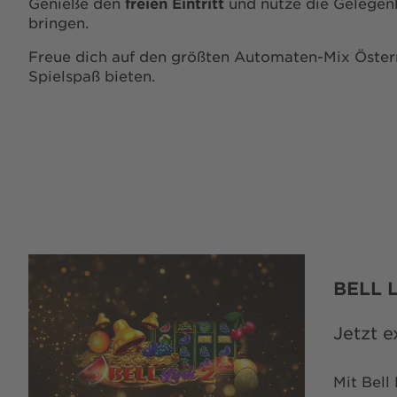
Genieße den
freien Eintritt
und nutze die Gelegenh
bringen.
Linz
Gewinnspiele
Fun & Friends Zone
Freue dich auf den größten Automaten-Mix Österr
Salzburg
Glossar
Fun & Friends All-In-
Spielspaß bieten.
Seefeld
Wertgutscheine
Velden
Dinner & Seebutler in
Wien
Zell am See
Besuchs- und Spielordnung
BELL L
POKER KALENDER
POKER KALENDER
POKER KALENDER
POKER KALENDER
POKER KALENDER
Jetzt e
Mit Bell