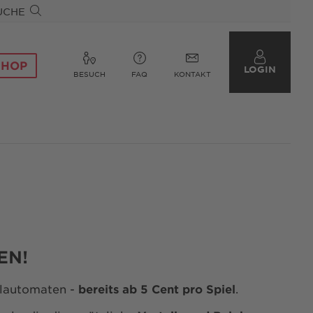
UCHE
SHOP
LOGIN
BESUCH
FAQ
KONTAKT
ebot
stival
burg
ty Festival
spiele
EN!
a Salzburg
elautomaten -
bereits ab 5 Cent pro Spiel
.