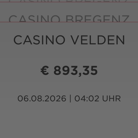
CASINO BREGENZ
CASINO BREGENZ
CASINO BREGENZ
CASINO BREGENZ
CASINO BREGENZ
CASINO BREGENZ
CASINO BREGENZ
CASINO BREGENZ
CASINO BREGENZ
€ 4.398,00
€ 1.200,00
€ 1.250,00
€ 600,00
€ 540,30
€ 750,50
€ 657,30
€ 789,17
CASINO VELDEN
€ 800,30
06.08.2026 | 04:59 UHR
06.08.2026 | 04:54 UHR
06.08.2026 | 04:48 UHR
06.08.2026 | 04:45 UHR
06.08.2026 | 04:42 UHR
06.08.2026 | 04:33 UHR
06.08.2026 | 04:23 UHR
06.08.2026 | 04:41 UHR
€ 893,35
06.08.2026 | 04:19 UHR
06.08.2026 | 04:02 UHR