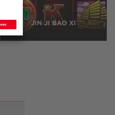
JIN JI BAO XI