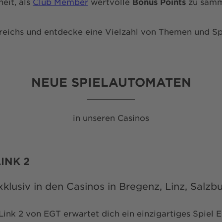
eit, als
Club Member
wertvolle
Bonus Points
zu samme
eichs und entdecke eine Vielzahl von Themen und Spi
One
 Velden
NEUE SPIELAUTOMATEN
in unseren Casinos
INK 2
GEWINNSPIELE
GEWINNSPIELE
GEWINNSPIELE
GEWINNSPIELE
GEWINNSPIELE
xklusiv in den Casinos in Bregenz, Linz, Salz
 Link 2 von EGT erwartet dich ein einzigartiges Spiel E