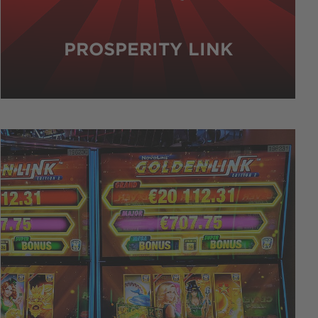
PROSPERITY LINK