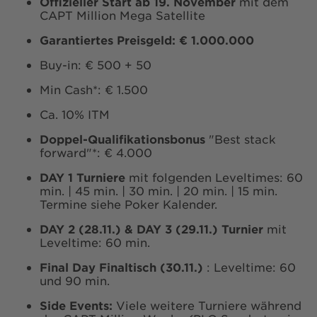
Offizieller Start ab 19. November
mit dem
CAPT Million Mega Satellite
Garantiertes Preisgeld: € 1.000.000
Buy-in: € 500 + 50
Min Cash*: € 1.500
Ca. 10% ITM
Doppel-Qualifikationsbonus
"Best stack
forward"*: € 4.000
DAY 1 Turniere
mit folgenden Leveltimes: 60
min. | 45 min. | 30 min. | 20 min. | 15 min.
Termine siehe Poker Kalender.
DAY 2 (28.11.) & DAY 3 (29.11.) Turnier
mit
Leveltime: 60 min.
Final Day Finaltisch (30.11.)
: Leveltime: 60
und 90 min.
Side Events:
Viele weitere Turniere während