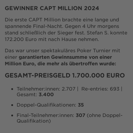
GEWINNER CAPT MILLION 2024
Die erste CAPT Million brachte eine lange und
spannende Final-Nacht. Gegen 4 Uhr morgens
stand schließlich der Sieger fest. Stefan S. konnte
172.200 Euro mit nach Hause nehmen.
Das war unser spektakuläres Poker Turnier mit
einer
garantierten Gewinnsumme von einer
Million Euro, die mehr als übertroffen wurde:
GESAMT-PREISGELD 1.700.000 EURO
Teilnehmer:innen: 2.707
| Re-entries: 693
|
Gesamt:
3.400
Doppel-Qualifikationen:
35
Final-Teilnehmer:innen:
307
(ohne Doppel-
Qualifikation)