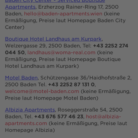
Apartments
, Erzherzog Rainer-Ring 17, 2500
Baden,
hello@baden-apartments.wien
(keine
Ermäßigung, Preise laut Homepage Baden City
Center)
Boutique Hotel Landhaus am Kurpark
,
Welzergasse 29, 2500 Baden, Tel:
+43 2252 274
044 50
,
landhaus@woma-real.com
(keine
Ermäßigung, Preise laut Homepage Boutique
Hotel Landhaus am Kurpark)
Motel Baden
, Schützengasse 36/Haidhofstraße 2,
2500 Baden Tel.
+43 2252 87 131 0
,
welcome@motel-baden.com
(keine Ermäßigung,
Preise laut Homepage Motel Baden)
Albizia Apartments
, Roseggerstraße 54, 2500
Baden, Tel.
+43 676 577 46 23
,
host@albizia-
apartments.com
(keine Ermäßigung, Preise laut
Homepage Albizia)