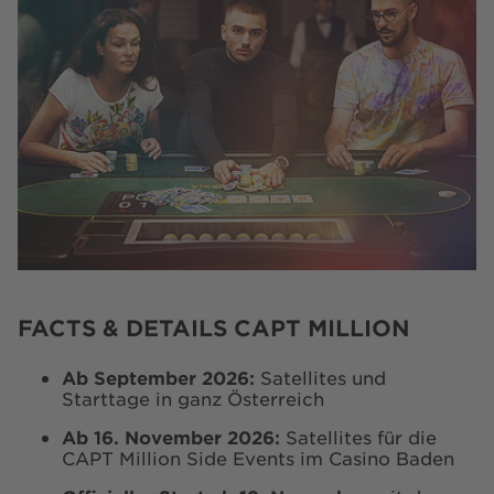
FACTS & DETAILS CAPT MILLION
Ab September 2026:
Satellites und
Starttage
in ganz Österreich
Ab 16. November 2026:
Satellites für die
CAPT Million Side Events
im Casino Baden