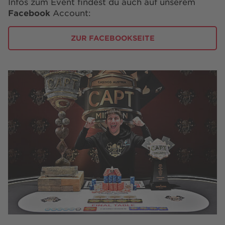
Infos zum Event findest du auch auf unserem
Facebook
Account:
ZUR FACEBOOKSEITE