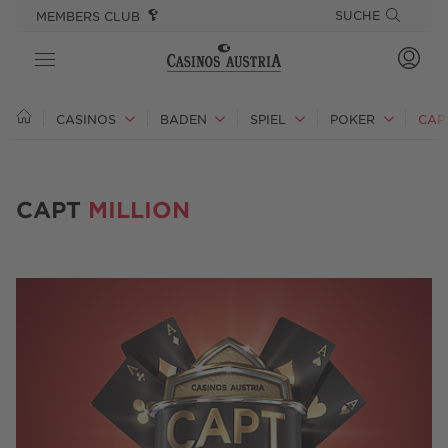
SPRINGE DIREKT ZU:
SPRUNGMARKEN
SUCHE
MEMBERS CLUB
CASINOS
CASINOS
BADEN
SPIEL
POKER
CAP
SPIEL
CAPT
MILLION
ANGEBOTE
GOURMET & STAY
EVENTS
PLAYSPONSIBLE