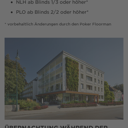
NLH ab Blinds 1/3 oder höher*
PLO ab Blinds 2/2 oder höher*
* vorbehaltlich Änderungen durch den Poker Floorman
ÜBERNACHTUNG WÄHREND DER