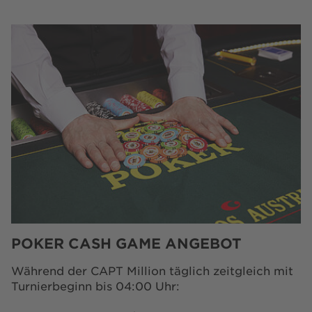
POKER CASH GAME ANGEBOT
Während der CAPT Million täglich zeitgleich mit
Turnierbeginn bis 04:00 Uhr: