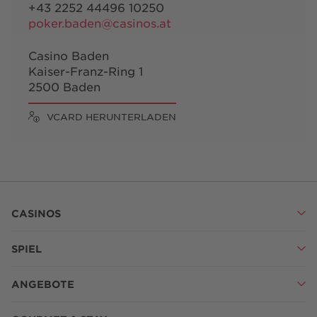
+43 2252 44496 10250
poker.baden@casinos.at
Casino Baden
Kaiser-Franz-Ring 1
2500 Baden
VCARD HERUNTERLADEN
CASINOS
SPIEL
ANGEBOTE