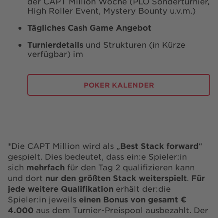
der CAPT Million Woche (PLO Sonderturnier,
High Roller Event, Mystery Bounty u.v.m.)
Tägliches Cash Game Angebot
Turnierdetails
und Strukturen (in Kürze
verfügbar) im
POKER KALENDER
*Die CAPT Million wird als „
Best Stack forward
“
gespielt. Dies bedeutet, dass ein:e Spieler:in
sich
mehrfach
für den Tag 2 qualifizieren kann
und dort
nur den größten Stack weiterspielt
.
Für
jede weitere Qualifikation
erhält der:die
Spieler:in jeweils
einen Bonus von gesamt €
4.000
aus dem Turnier-Preispool ausbezahlt. Der