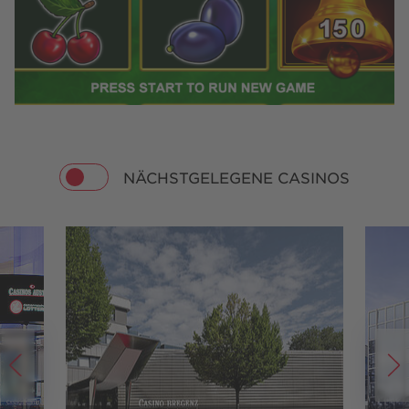
NÄCHSTGELEGENE CASINOS