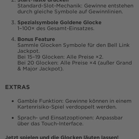
Standard-Slot-Mechanik: Gewinne entstehen
durch gleiche Symbole auf Gewinnlinien.
Spezialsymbole Goldene Glocke
1–100× des Gesamt-Einsatzes.
Bonus Feature
Sammle Glocken Symbole für den Bell Link
Jackpot.
Bei 15–19 Glocken: Alle Preise ×2.
Bei 20 Glocken: Alle Preise ×4 (außer Grand
& Major Jackpot).
EXTRAS
Gamble Funktion: Gewinne können in einem
Kartenrisiko-Spiel verdoppelt werden.
Sprach- und Einsatzoptionen: Anpassbar
über das Touch-Interface.
Jetzt spielen und die Glocken läuten lassen!