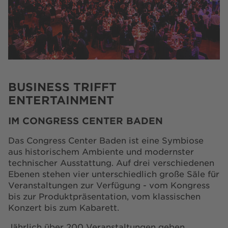
BESUCH
FAQ
KONTAKT
SHOP
BUSINESS TRIFFT
ENTERTAINMENT
playsponsible.at
IM CONGRESS CENTER BADEN
ENGLISH
Das Congress Center Baden ist eine Symbiose
aus historischem Ambiente und modernster
technischer Ausstattung. Auf drei verschiedenen
Barrierefreiheit
Nutzungsbedingungen
Datenschutz
Ebenen stehen vier unterschiedlich große Säle für
Cookie-Einstellungen
Responsible Disclosure
Veranstaltungen zur Verfügung - vom Kongress
Impressum
Sitemap
FAQ
Shop AGB
Kontakt
bis zur Produktpräsentation, vom klassischen
Konzert bis zum Kabarett.
Jährlich über 200 Veranstaltungen geben