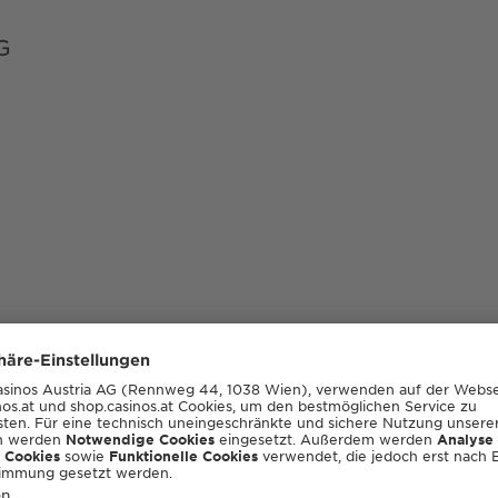
G
One
 Velden
GEWINNSPIELE
GEWINNSPIELE
GEWINNSPIELE
GEWINNSPIELE
GEWINNSPIELE