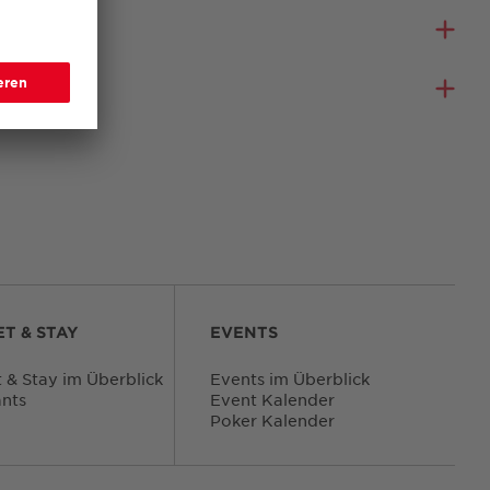
T & STAY
EVENTS
& Stay im Überblick
Events im Überblick
nts
Event Kalender
Poker Kalender