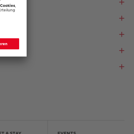
T & STAY
EVENTS