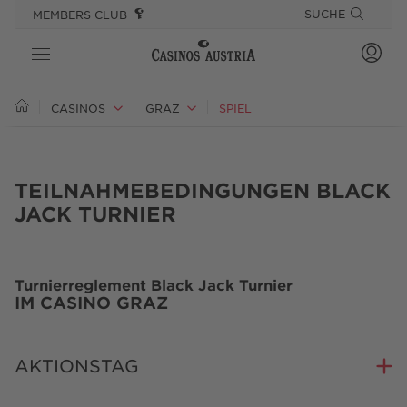
SPRINGE DIREKT ZU:
SPRUNGMARKEN
SUCHE
MEMBERS CLUB
CASINOS
CASINOS
GRAZ
SPIEL
SPIEL
TEILNAHMEBEDINGUNGEN BLACK
ANGEBOTE
JACK TURNIER
GOURMET & STAY
EVENTS
Turnierreglement Black Jack Turnier
IM CASINO GRAZ
PLAYSPONSIBLE
AKTIONSTAG