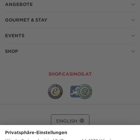
ANGEBOTE
GOURMET & STAY
EVENTS
SHOP
SHOP.CASINOS.AT
ENGLISH
© 2026 Casinos Austria AG