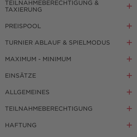
TEILNAHMEBERECHTIGUNG &
BESUCH
FAQ
KONTAKT
TAXIERUNG
SHOP
PREISPOOL
TURNIER ABLAUF & SPIELMODUS
MAXIMUM - MINIMUM
playsponsible.at
EINSÄTZE
ENGLISH
ALLGEMEINES
Barrierefreiheit
Nutzungsbedingungen
Datenschutz
Cookie-Einstellungen
Responsible Disclosure
TEILNAHMEBERECHTIGUNG
Impressum
Sitemap
FAQ
Shop AGB
Kontakt
HAFTUNG