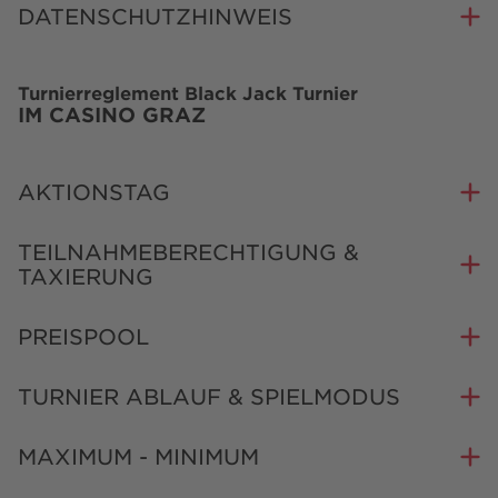
DATENSCHUTZHINWEIS
Turnierreglement Black Jack Turnier
IM CASINO GRAZ
AKTIONSTAG
TEILNAHMEBERECHTIGUNG &
TAXIERUNG
PREISPOOL
TURNIER ABLAUF & SPIELMODUS
MAXIMUM - MINIMUM