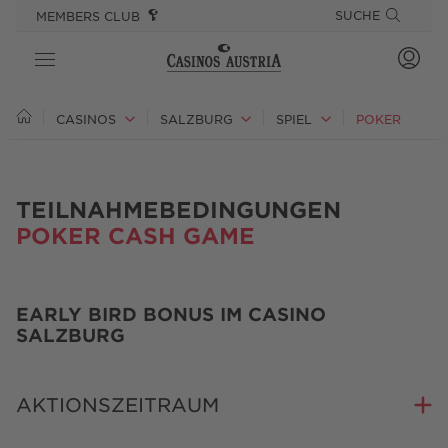
SPRINGE DIREKT ZU:
SPRUNGMARKEN
SUCHE
MEMBERS CLUB
CASINOS
CASINOS
SALZBURG
SPIEL
POKER
SPIEL
TEILNAHMEBEDINGUNGEN
ANGEBOTE
POKER CASH GAME
GOURMET & STAY
EVENTS
EARLY BIRD BONUS IM CASINO
SALZBURG
PLAYSPONSIBLE
AKTIONSZEITRAUM