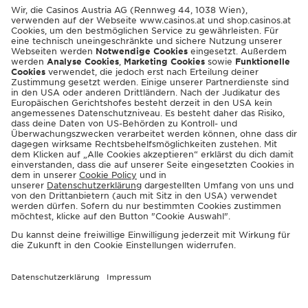
SHOP.CASINOS.AT
ENGLISH
© 2026 Casinos Austria AG
Spielerschutzinfos:
playsponsible.at