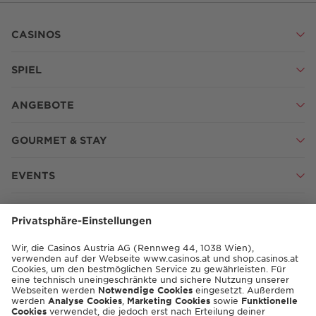
CASINOS
SPIEL
ANGEBOTE
GOURMET & STAY
EVENTS
SHOP
SHOP.CASINOS.AT