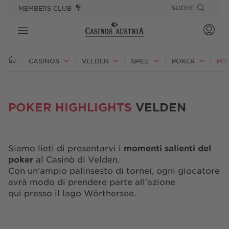
SPRINGE DIREKT ZU:
SPRUNGMARKEN
SUCHE
MEMBERS CLUB
CASINOS
CASINOS
VELDEN
SPIEL
POKER
PO
SPIEL
POKER HIGHLIGHTS
VELDEN
ANGEBOTE
GOURMET & STAY
Siamo lieti di presentarvi i
momenti salienti del
EVENTS
poker
al Casinò di Velden.
Con un'ampio palinsesto di tornei, ogni giocatore
avrà modo di prendere parte all'azione
PLAYSPONSIBLE
qui presso il lago Wörthersee.