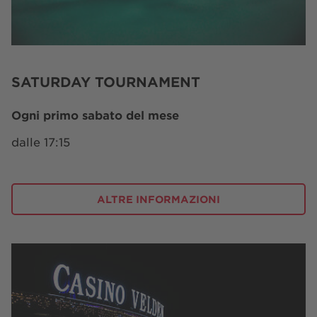
SATURDAY TOURNAMENT
Ogni primo sabato del mese
dalle 17:15
ALTRE INFORMAZIONI