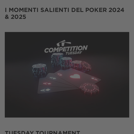
BESUCH
FAQ
KONTAKT
SHOP
I MOMENTI SALIENTI DEL POKER 2024
& 2025
playsponsible.at
ENGLISH
Barrierefreiheit
Nutzungsbedingungen
Datenschutz
Cookie-Einstellungen
Responsible Disclosure
Impressum
Sitemap
FAQ
Shop AGB
Kontakt
TUESDAY TOURNAMENT