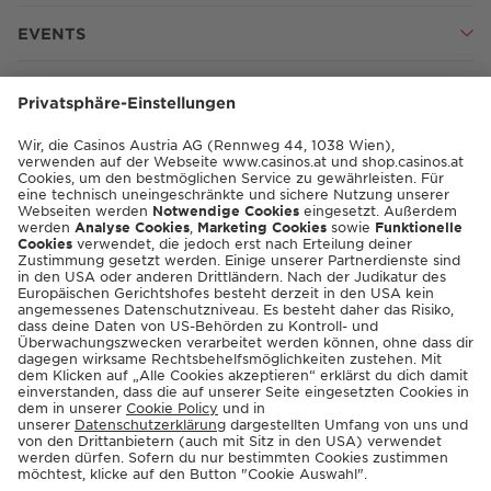
EVENTS
SHOP
SHOP.CASINOS.AT
ENGLISH
© 2026 Casinos Austria AG