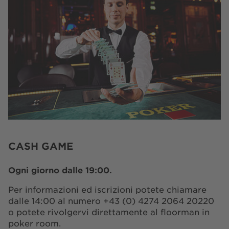
CASH GAME
Ogni giorno dalle 19:00.
Per informazioni ed iscrizioni potete chiamare
dalle 14:00 al numero +43 (0) 4274 2064 20220
o potete rivolgervi direttamente al floorman in
poker room.