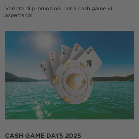
Varietà di promozioni per il cash game vi
aspettano!
CASH GAME DAYS 2025