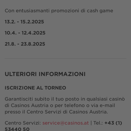
Con entusiasmanti promozioni di cash game
13.2. - 15.2.2025
10.4. - 12.4.2025
21.8. - 23.8.2025
ULTERIORI INFORMAZIONI
ISCRIZIONE AL TORNEO
Garantisciti subito il tuo posto in qualsiasi casinò
di Casinos Austria o per telefono o via e-mail
presso il Centro Servizi di Casinos Austria.
Centro Servizi:
service@casinos.at
| Tel.:
+43 (1)
53440 50