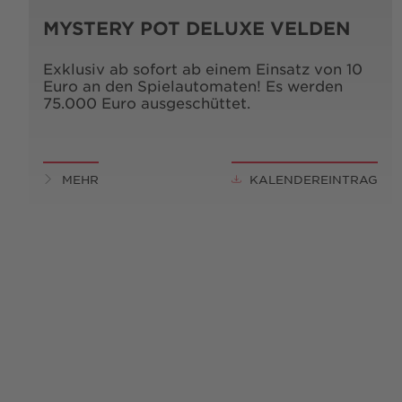
MYSTERY POT DELUXE VELDEN
Exklusiv ab sofort ab einem Einsatz von 10
Euro an den Spielautomaten! Es werden
75.000 Euro ausgeschüttet.
MEHR
KALENDEREINTRAG