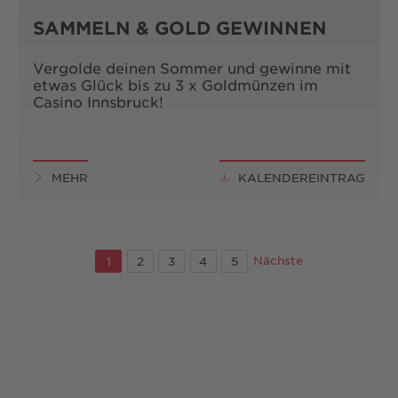
SAMMELN & GOLD GEWINNEN
Vergolde deinen Sommer und gewinne mit
etwas Glück bis zu 3 x Goldmünzen im
Casino Innsbruck!
MEHR
KALENDEREINTRAG
Nächste
1
2
3
4
5