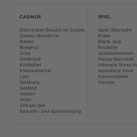
CASINOS
SPIEL
Dein erster Besuch im Casino
Spiel Übersicht
Casino Standorte
Poker
Baden
Black Jack
Bregenz
Roulette
Graz
Spielautomaten
Innsbruck
Macau Baccarat
Kitzbühel
Ultimate Texas H
Kleinwalsertal
Xperience Zone
Linz
Gewinnspiele
Salzburg
Glossar
Seefeld
Velden
Wien
Zell am See
Besuchs- und Spielordnung