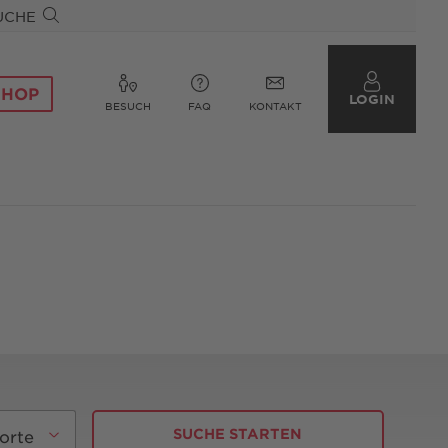
UCHE
SHOP
LOGIN
BESUCH
FAQ
KONTAKT
ebot
stival
burg
ty Festival
spiele
a Salzburg