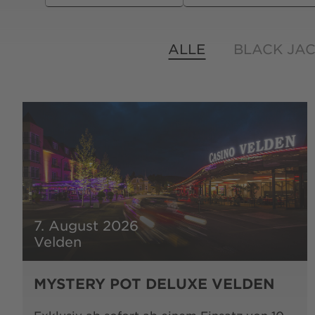
Linz
Gewinnspiele
Fun & Friends Zone
Salzburg
Glossar
Fun & Friends All-In-
ALLE
BLACK JA
Seefeld
Wertgutscheine
Velden
Dinner & Seebutler in
Wien
Zell am See
Besuchs- und Spielordnung
7. August 2026
POKER KALENDER
POKER KALENDER
POKER KALENDER
POKER KALENDER
POKER KALENDER
Velden
MYSTERY POT DELUXE VELDEN