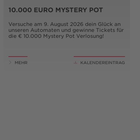
10.000 EURO MYSTERY POT
Versuche am 9. August 2026 dein Glück an
unseren Automaten und gewinne Tickets für
die € 10.000 Mystery Pot Verlosung!
MEHR
KALENDEREINTRAG