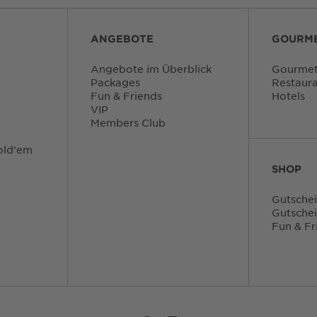
ANGEBOTE
GOURME
Angebote im Überblick
Gourmet 
Packages
Restaura
Fun & Friends
Hotels
VIP
Members Club
old'em
SHOP
Gutsche
Gutsche
Fun & Fr