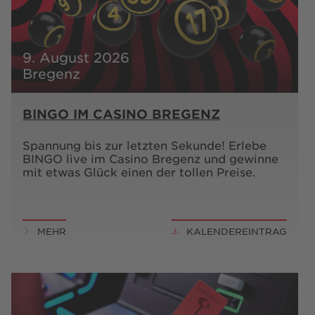
9. August 2026
Bregenz
BINGO IM CASINO BREGENZ
Spannung bis zur letzten Sekunde! Erlebe
BINGO live im Casino Bregenz und gewinne
mit etwas Glück einen der tollen Preise.
MEHR
KALENDEREINTRAG