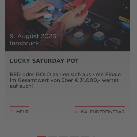
9. August 2026
Innsbruck
LUCKY SATURDAY POT
RED oder GOLD zahlen sich aus - ein Finale
im Gesamtwert von über € 31.000,- wartet
auf euch!
MEHR
KALENDEREINTRAG