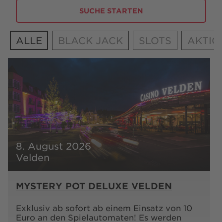
BESUCH
FAQ
KONTAKT
SHOP
ALLE
BLACK JACK
SLOTS
AKTIO
playsponsible.at
ENGLISH
8. August 2026
Velden
Barrierefreiheit
Nutzungsbedingungen
Datenschutz
Cookie-Einstellungen
Responsible Disclosure
Impressum
Sitemap
FAQ
Shop AGB
Kontakt
MYSTERY POT DELUXE VELDEN
Exklusiv ab sofort ab einem Einsatz von 10
Euro an den Spielautomaten! Es werden