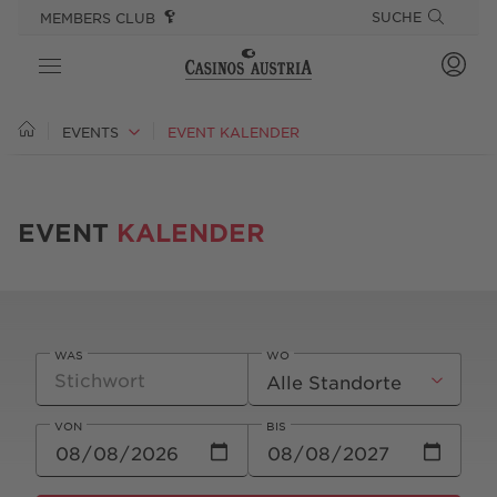
SPRINGE DIREKT ZU:
SPRUNGMARKEN
SUCHE
MEMBERS CLUB
CASINOS
EVENTS
EVENT KALENDER
SPIEL
EVENT
KALENDER
ANGEBOTE
GOURMET & STAY
EVENTS
WAS
WO
PLAYSPONSIBLE
VON
BIS