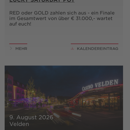
RED oder GOLD zahlen sich aus - ein Finale
im Gesamtwert von über € 31.000,- wartet
auf euch!
MEHR
KALENDEREINTRAG
9. August 2026
Velden