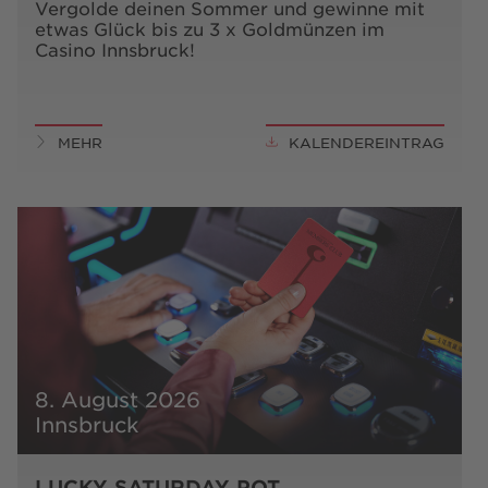
Vergolde deinen Sommer und gewinne mit
etwas Glück bis zu 3 x Goldmünzen im
Casino Innsbruck!
MEHR
KALENDEREINTRAG
8. August 2026
Innsbruck
LUCKY SATURDAY POT