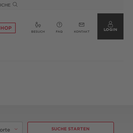
UCHE
SHOP
LOGIN
BESUCH
FAQ
KONTAKT
ebot
stival
burg
ty Festival
spiele
a Salzburg