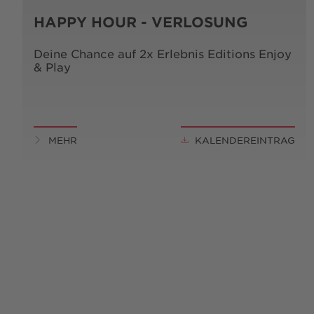
HAPPY HOUR - VERLOSUNG
Deine Chance auf 2x Erlebnis Editions Enjoy
& Play
MEHR
KALENDEREINTRAG