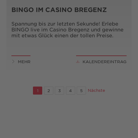
BINGO IM CASINO BREGENZ
Spannung bis zur letzten Sekunde! Erlebe
BINGO live im Casino Bregenz und gewinne
mit etwas Glück einen der tollen Preise.
MEHR
KALENDEREINTRAG
Seite
Nächste
1
2
3
4
5
Seite:
Seite:
Seite:
Seite:
Seite: