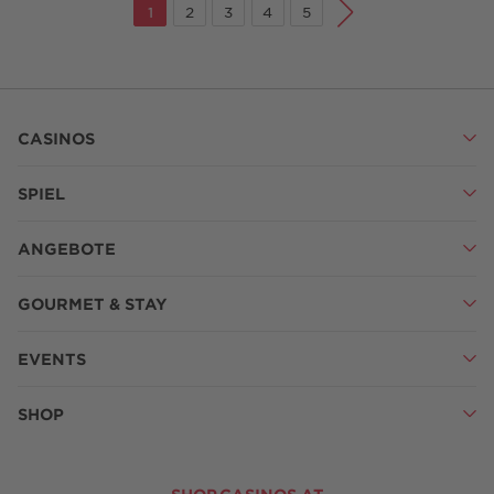
1
2
3
4
5
Seite:
Seite:
Seite:
Seite:
Seite:
CASINOS
SPIEL
ANGEBOTE
GOURMET & STAY
EVENTS
SHOP