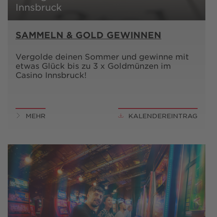
Innsbruck
SAMMELN & GOLD GEWINNEN
Vergolde deinen Sommer und gewinne mit
etwas Glück bis zu 3 x Goldmünzen im
Casino Innsbruck!
MEHR
KALENDEREINTRAG