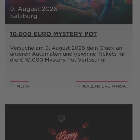
9. August 2026
Salzburg
10.000 EURO MYSTERY POT
Versuche am 9. August 2026 dein Glück an
unseren Automaten und gewinne Tickets für
die € 10.000 Mystery Pot Verlosung!
MEHR
KALENDEREINTRAG