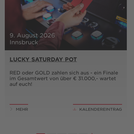
9. August 2026
Innsbruck
LUCKY SATURDAY POT
RED oder GOLD zahlen sich aus - ein Finale
im Gesamtwert von über € 31.000,- wartet
auf euch!
MEHR
KALENDEREINTRAG