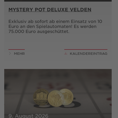
MYSTERY POT DELUXE VELDEN
Exklusiv ab sofort ab einem Einsatz von 10
Euro an den Spielautomaten! Es werden
75.000 Euro ausgeschüttet.
MEHR
KALENDEREINTRAG
9. August 2026