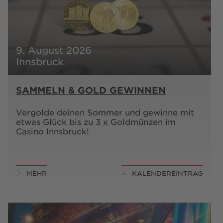
9. August 2026
Innsbruck
SAMMELN & GOLD GEWINNEN
Vergolde deinen Sommer und gewinne mit
etwas Glück bis zu 3 x Goldmünzen im
Casino Innsbruck!
MEHR
KALENDEREINTRAG