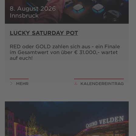
8. August 2026
Innsbruck
LUCKY SATURDAY POT
RED oder GOLD zahlen sich aus - ein Finale
im Gesamtwert von über € 31.000,- wartet
auf euch!
MEHR
KALENDEREINTRAG