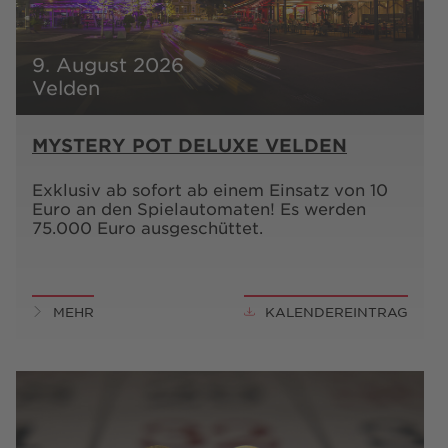
9. August 2026
Velden
MYSTERY POT DELUXE VELDEN
Exklusiv ab sofort ab einem Einsatz von 10
Euro an den Spielautomaten! Es werden
75.000 Euro ausgeschüttet.
MEHR
KALENDEREINTRAG