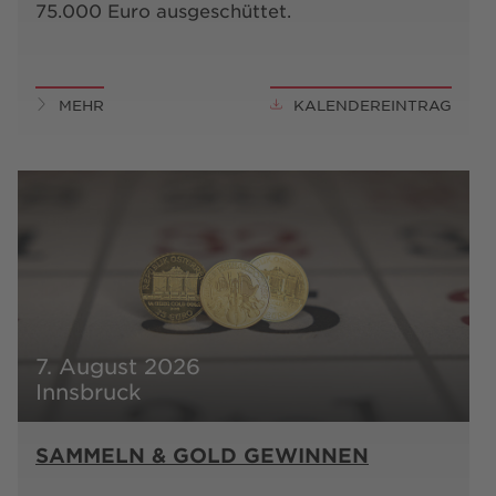
75.000 Euro ausgeschüttet.
MEHR
KALENDEREINTRAG
7. August 2026
Innsbruck
SAMMELN & GOLD GEWINNEN