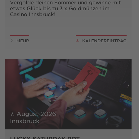
Vergolde deinen Sommer und gewinne mit
etwas Glück bis zu 3 x Goldmünzen im
Casino Innsbruck!
MEHR
KALENDEREINTRAG
7. August 2026
Innsbruck
LUCKY SATURDAY POT