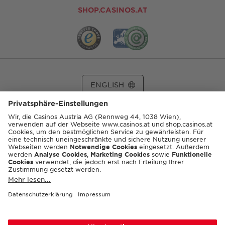
SHOP.CASINOS.AT
ENGLISH
© 2026 Casinos Austria AG
Spielerschutzinfos:
playsponsible.at