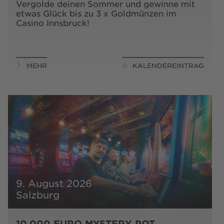
Vergolde deinen Sommer und gewinne mit
etwas Glück bis zu 3 x Goldmünzen im
Casino Innsbruck!
MEHR
KALENDEREINTRAG
9. August 2026
Salzburg
10.000 EURO MYSTERY POT