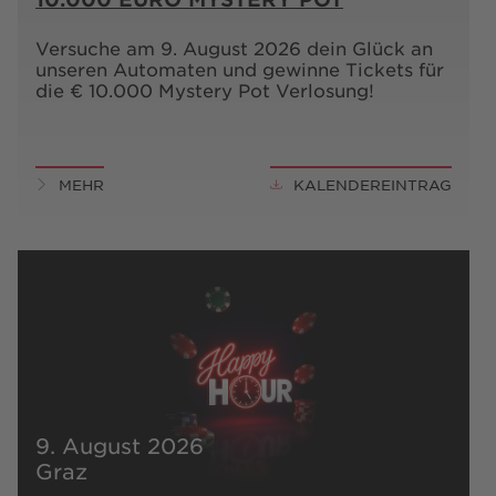
Versuche am 9. August 2026 dein Glück an
unseren Automaten und gewinne Tickets für
die € 10.000 Mystery Pot Verlosung!
MEHR
KALENDEREINTRAG
9. August 2026
Graz