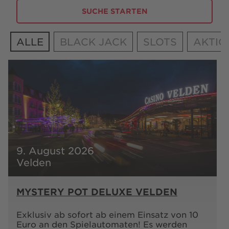
BESUCH
FAQ
KONTAKT
SHOP
ALLE
BLACK JACK
SLOTS
AKTIO
playsponsible.at
ENGLISH
9. August 2026
Velden
Barrierefreiheit
Nutzungsbedingungen
Datenschutz
Cookie-Einstellungen
Responsible Disclosure
Impressum
Sitemap
FAQ
Shop AGB
Kontakt
MYSTERY POT DELUXE VELDEN
Exklusiv ab sofort ab einem Einsatz von 10
Euro an den Spielautomaten! Es werden