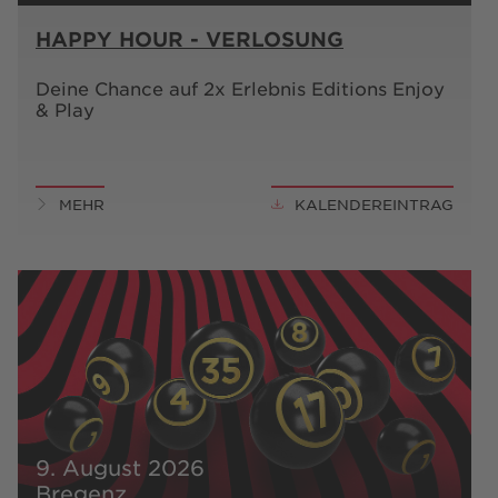
HAPPY HOUR - VERLOSUNG
Deine Chance auf 2x Erlebnis Editions Enjoy
& Play
MEHR
KALENDEREINTRAG
9. August 2026
Bregenz