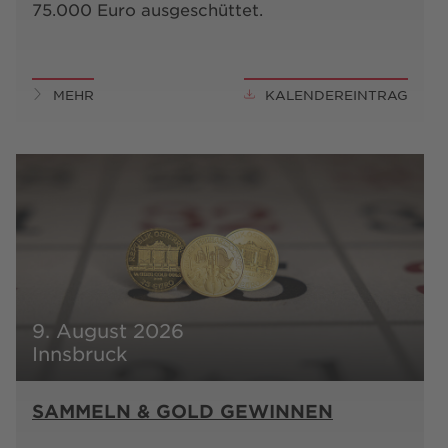
75.000 Euro ausgeschüttet.
MEHR
KALENDEREINTRAG
9. August 2026
Innsbruck
SAMMELN & GOLD GEWINNEN