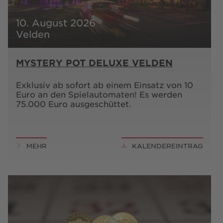
10. August 2026
Velden
MYSTERY POT DELUXE VELDEN
Exklusiv ab sofort ab einem Einsatz von 10
Euro an den Spielautomaten! Es werden
75.000 Euro ausgeschüttet.
MEHR
KALENDEREINTRAG