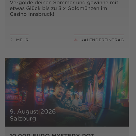
Vergolde deinen Sommer und gewinne mit
etwas Glück bis zu 3 x Goldmünzen im
Casino Innsbruck!
MEHR
KALENDEREINTRAG
9. August 2026
Salzburg
10.000 EURO MYSTERY POT