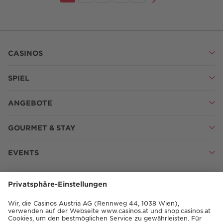
CASINOS
SPIEL
ANGEBOTE
GOURMET & STAY
EVENTS
SHOP
SHOP.CASINOS.AT