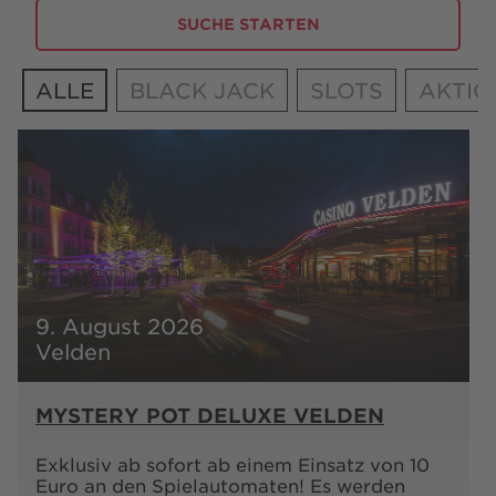
BESUCH
FAQ
KONTAKT
SHOP
ALLE
BLACK JACK
SLOTS
AKTIO
playsponsible.at
ENGLISH
9. August 2026
Velden
Barrierefreiheit
Nutzungsbedingungen
Datenschutz
Cookie-Einstellungen
Responsible Disclosure
Impressum
Sitemap
FAQ
Shop AGB
Kontakt
MYSTERY POT DELUXE VELDEN
Exklusiv ab sofort ab einem Einsatz von 10
Euro an den Spielautomaten! Es werden