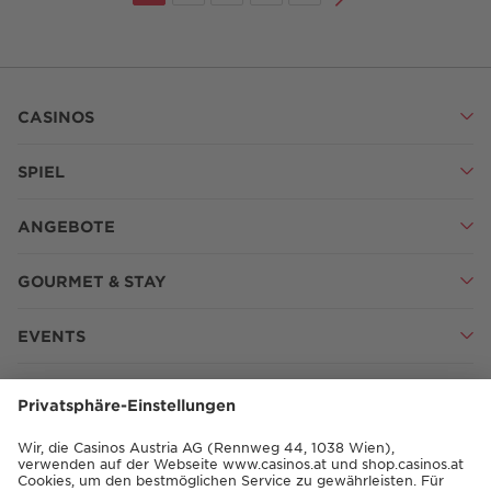
CASINOS
SPIEL
ANGEBOTE
GOURMET & STAY
EVENTS
SHOP
SHOP.CASINOS.AT