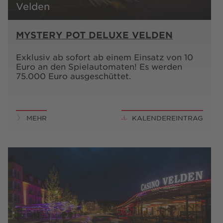
Velden
MYSTERY POT DELUXE VELDEN
Exklusiv ab sofort ab einem Einsatz von 10
Euro an den Spielautomaten! Es werden
75.000 Euro ausgeschüttet.
MEHR
KALENDEREINTRAG