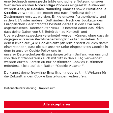
ENGLISH
© 2026 Casinos Austria AG
Spielerschutzinfos:
playsponsible.at
Barrierefreiheit
Nutzungsbedingungen
Datenschutz