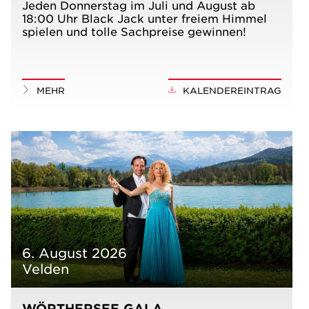
Jeden Donnerstag im Juli und August ab
18:00 Uhr Black Jack unter freiem Himmel
spielen und tolle Sachpreise gewinnen!
MEHR
KALENDEREINTRAG
6. August 2026
Velden
WÖRTHERSEE GALA