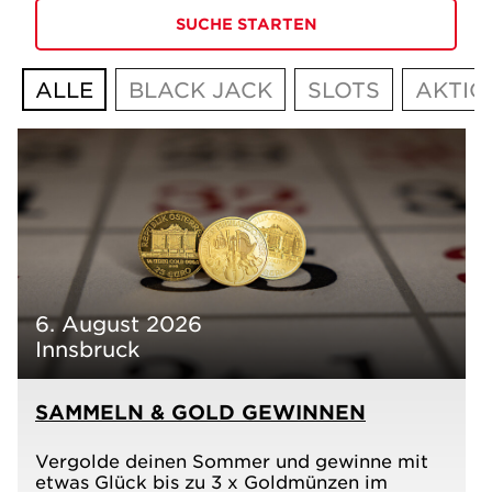
BESUCH
FAQ
KONTAKT
SHOP
ALLE
BLACK JACK
SLOTS
AKTIO
playsponsible.at
ENGLISH
6. August 2026
Innsbruck
Barrierefreiheit
Nutzungsbedingungen
Datenschutz
Cookie-Einstellungen
Responsible Disclosure
Impressum
Sitemap
FAQ
Shop AGB
Kontakt
SAMMELN & GOLD GEWINNEN
Vergolde deinen Sommer und gewinne mit
etwas Glück bis zu 3 x Goldmünzen im