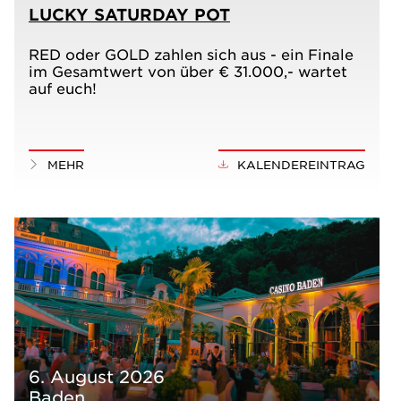
LUCKY SATURDAY POT
RED oder GOLD zahlen sich aus - ein Finale
im Gesamtwert von über € 31.000,- wartet
auf euch!
MEHR
KALENDEREINTRAG
6. August 2026
Baden