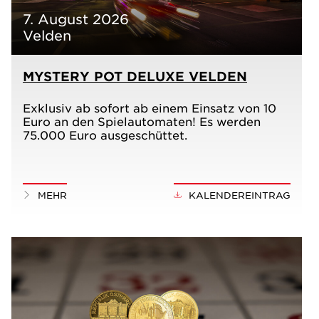
7. August 2026
Velden
MYSTERY POT DELUXE VELDEN
Exklusiv ab sofort ab einem Einsatz von 10
Euro an den Spielautomaten! Es werden
75.000 Euro ausgeschüttet.
MEHR
KALENDEREINTRAG