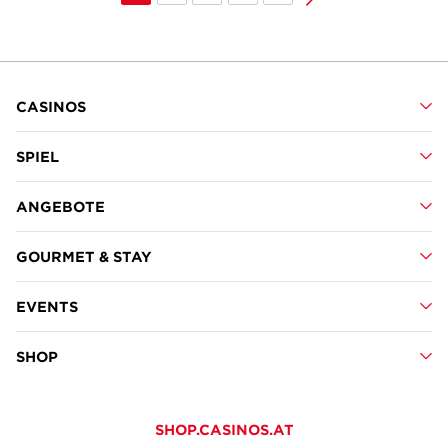
CASINOS
SPIEL
ANGEBOTE
GOURMET & STAY
EVENTS
SHOP
SHOP.CASINOS.AT