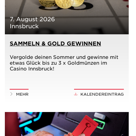
7. August 2026
Innsbruck
SAMMELN & GOLD GEWINNEN
Vergolde deinen Sommer und gewinne mit
etwas Glück bis zu 3 x Goldmünzen im
Casino Innsbruck!
MEHR
KALENDEREINTRAG