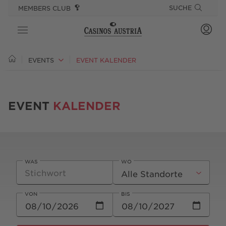
SPRINGE DIREKT ZU:
SPRUNGMARKEN
SUCHE
MEMBERS CLUB
CASINOS
EVENTS
EVENT KALENDER
SPIEL
EVENT
KALENDER
ANGEBOTE
GOURMET & STAY
EVENTS
WAS
WO
PLAYSPONSIBLE
VON
BIS