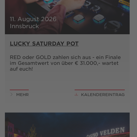
11. August 2026
Innsbruck
LUCKY SATURDAY POT
RED oder GOLD zahlen sich aus - ein Finale
im Gesamtwert von über € 31.000,- wartet
auf euch!
MEHR
KALENDEREINTRAG