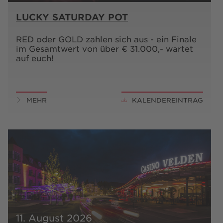
LUCKY SATURDAY POT
RED oder GOLD zahlen sich aus - ein Finale
im Gesamtwert von über € 31.000,- wartet
auf euch!
MEHR
KALENDEREINTRAG
11. August 2026