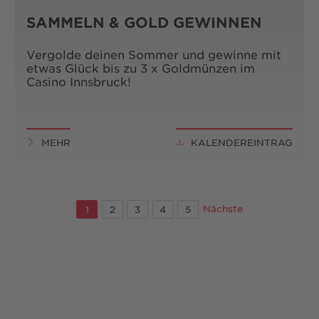
SAMMELN & GOLD GEWINNEN
Vergolde deinen Sommer und gewinne mit
etwas Glück bis zu 3 x Goldmünzen im
Casino Innsbruck!
MEHR
KALENDEREINTRAG
Nächste
1
2
3
4
5