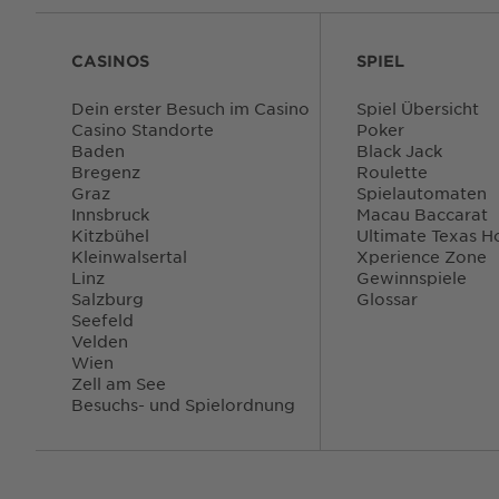
CASINOS
SPIEL
Dein erster Besuch im Casino
Spiel Übersicht
Casino Standorte
Poker
Baden
Black Jack
Bregenz
Roulette
Graz
Spielautomaten
Innsbruck
Macau Baccarat
Kitzbühel
Ultimate Texas H
Kleinwalsertal
Xperience Zone
Linz
Gewinnspiele
Salzburg
Glossar
Seefeld
Velden
Wien
Zell am See
Besuchs- und Spielordnung