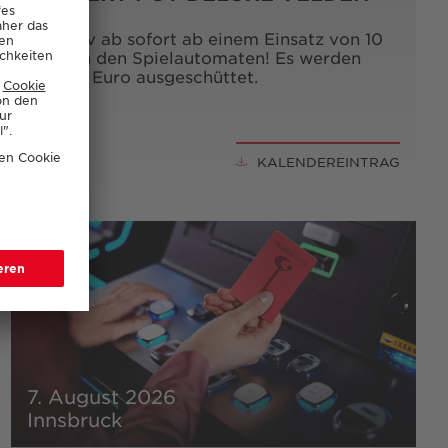
Exklusiv ab sofort ab einem Einsatz von 10
Euro an den Spielautomaten! Es werden
75.000 Euro ausgeschüttet.
MEHR
KALENDEREINTRAG
7. August 2026
Innsbruck