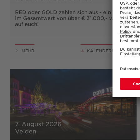
RED oder GOLD zahlen sich aus - ein Finale
im Gesamtwert von über € 31.000,- wartet
auf euch!
MEHR
KALENDEREINTRAG
7. August 2026
Velden