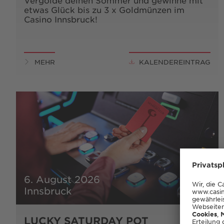
etwas Glück bis zu 3 x Goldmünzen im
Casino Innsbruck!
MEHR
KALENDEREINTRAG
6. August 2026
Innsbruck
LUCKY SATURDAY POT