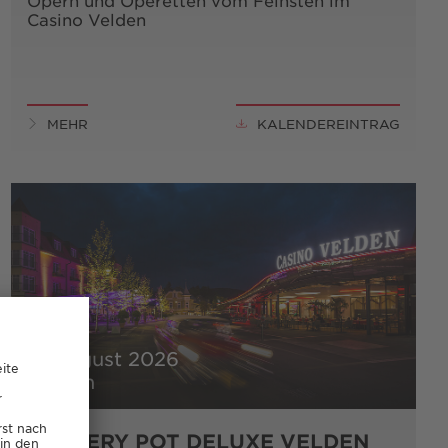
Casino Velden
MEHR
KALENDEREINTRAG
6. August 2026
Velden
MYSTERY POT DELUXE VELDEN