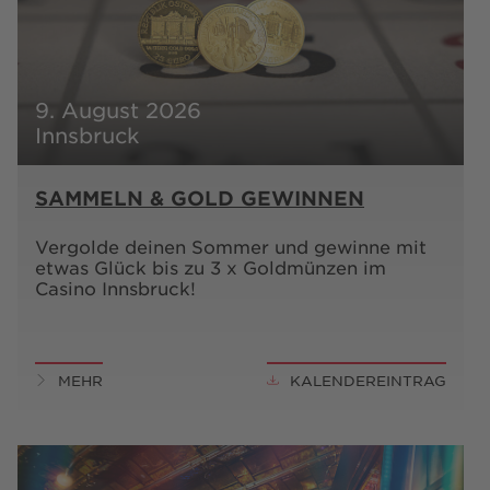
9. August 2026
Innsbruck
SAMMELN & GOLD GEWINNEN
Vergolde deinen Sommer und gewinne mit
etwas Glück bis zu 3 x Goldmünzen im
Casino Innsbruck!
MEHR
KALENDEREINTRAG