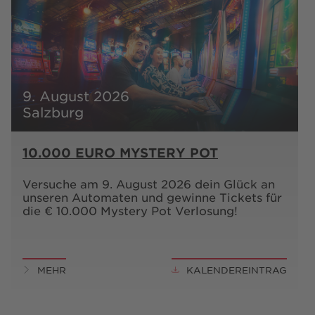
9. August 2026
Salzburg
10.000 EURO MYSTERY POT
Versuche am 9. August 2026 dein Glück an
unseren Automaten und gewinne Tickets für
die € 10.000 Mystery Pot Verlosung!
MEHR
KALENDEREINTRAG