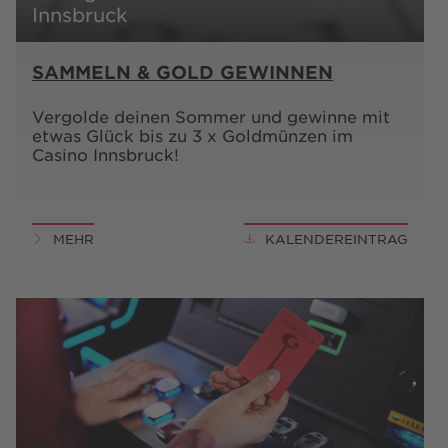
Innsbruck
SAMMELN & GOLD GEWINNEN
Vergolde deinen Sommer und gewinne mit
etwas Glück bis zu 3 x Goldmünzen im
Casino Innsbruck!
MEHR
KALENDEREINTRAG