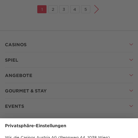
1
2
3
4
5
CASINOS
SPIEL
ANGEBOTE
GOURMET & STAY
EVENTS
SHOP