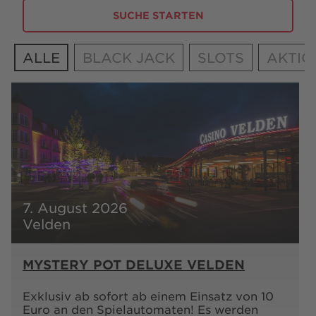
BESUCH
FAQ
KONTAKT
SHOP
ALLE
BLACK JACK
SLOTS
AKTIO
playsponsible.at
ENGLISH
7. August 2026
Velden
Barrierefreiheit
Nutzungsbedingungen
Datenschutz
Cookie-Einstellungen
Responsible Disclosure
Impressum
Sitemap
FAQ
Shop AGB
Kontakt
MYSTERY POT DELUXE VELDEN
Exklusiv ab sofort ab einem Einsatz von 10
Euro an den Spielautomaten! Es werden