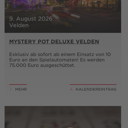
9. August 2026
Velden
MYSTERY POT DELUXE VELDEN
Exklusiv ab sofort ab einem Einsatz von 10
Euro an den Spielautomaten! Es werden
75.000 Euro ausgeschüttet.
MEHR
KALENDEREINTRAG