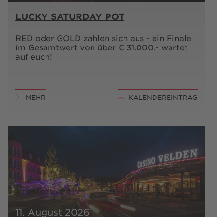
LUCKY SATURDAY POT
RED oder GOLD zahlen sich aus - ein Finale
im Gesamtwert von über € 31.000,- wartet
auf euch!
MEHR
KALENDEREINTRAG
11. August 2026