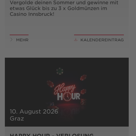
Vergolde deinen Sommer und gewinne mit
etwas Glück bis zu 3 x Goldmünzen im
Casino Innsbruck!
MEHR
KALENDEREINTRAG
10. August 2026
Graz
HAPPY HOUR - VERLOSUNG