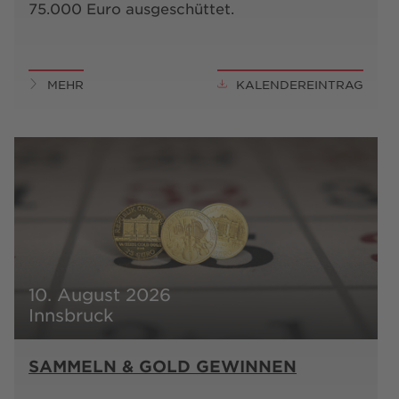
75.000 Euro ausgeschüttet.
MEHR
KALENDEREINTRAG
10. August 2026
Innsbruck
SAMMELN & GOLD GEWINNEN