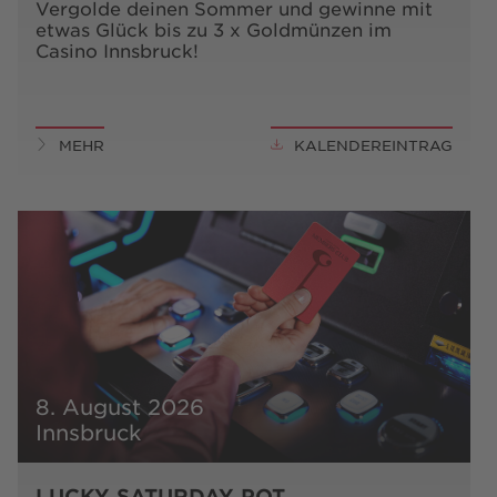
Vergolde deinen Sommer und gewinne mit
etwas Glück bis zu 3 x Goldmünzen im
Casino Innsbruck!
MEHR
KALENDEREINTRAG
8. August 2026
Innsbruck
LUCKY SATURDAY POT