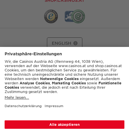
SHOP.CASINOS.AT
ENGLISH
© 2026 Casinos Austria AG
Spielerschutzinfos:
playsponsible.at