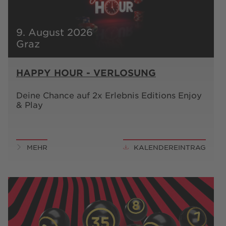
9. August 2026
Graz
HAPPY HOUR - VERLOSUNG
Deine Chance auf 2x Erlebnis Editions Enjoy
& Play
MEHR
KALENDEREINTRAG