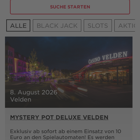
BESUCH
FAQ
KONTAKT
SHOP
ALLE
BLACK JACK
SLOTS
AKTIO
playsponsible.at
ENGLISH
8. August 2026
Velden
Barrierefreiheit
Nutzungsbedingungen
Datenschutz
Cookie-Einstellungen
Responsible Disclosure
Impressum
Sitemap
FAQ
Shop AGB
Kontakt
MYSTERY POT DELUXE VELDEN
Exklusiv ab sofort ab einem Einsatz von 10
Euro an den Spielautomaten! Es werden