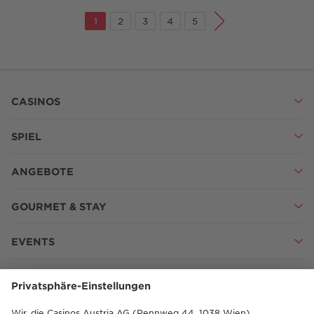
1
2
3
4
5
Seite:
Seite:
Seite:
Seite:
Seite:
CASINOS
SPIEL
ANGEBOTE
GOURMET & STAY
EVENTS
SHOP