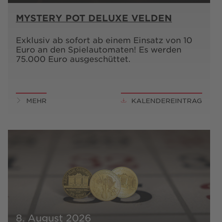
MYSTERY POT DELUXE VELDEN
Exklusiv ab sofort ab einem Einsatz von 10
Euro an den Spielautomaten! Es werden
75.000 Euro ausgeschüttet.
MEHR
KALENDEREINTRAG
8. August 2026