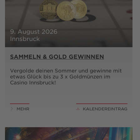
9. August 2026
Innsbruck
SAMMELN & GOLD GEWINNEN
Vergolde deinen Sommer und gewinne mit
etwas Glück bis zu 3 x Goldmünzen im
Casino Innsbruck!
MEHR
KALENDEREINTRAG