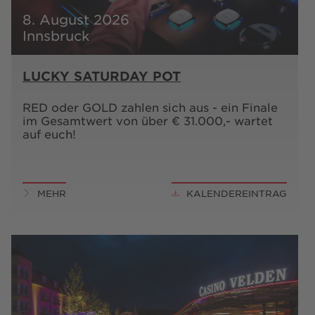
8. August 2026
Innsbruck
LUCKY SATURDAY POT
RED oder GOLD zahlen sich aus - ein Finale
im Gesamtwert von über € 31.000,- wartet
auf euch!
MEHR
KALENDEREINTRAG