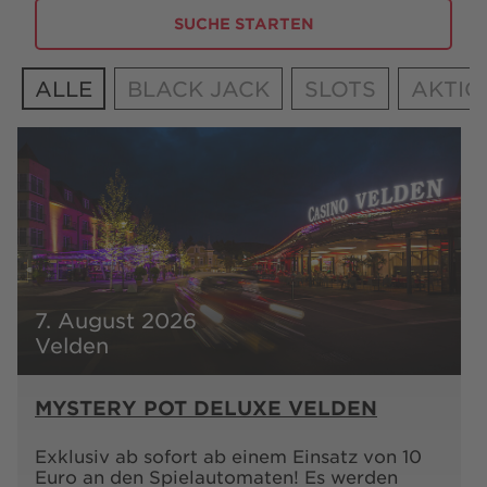
BESUCH
FAQ
KONTAKT
SHOP
ALLE
BLACK JACK
SLOTS
AKTIO
playsponsible.at
ENGLISH
7. August 2026
Velden
Barrierefreiheit
Nutzungsbedingungen
Datenschutz
Cookie-Einstellungen
Responsible Disclosure
Impressum
Sitemap
FAQ
Shop AGB
Kontakt
MYSTERY POT DELUXE VELDEN
Exklusiv ab sofort ab einem Einsatz von 10
Euro an den Spielautomaten! Es werden