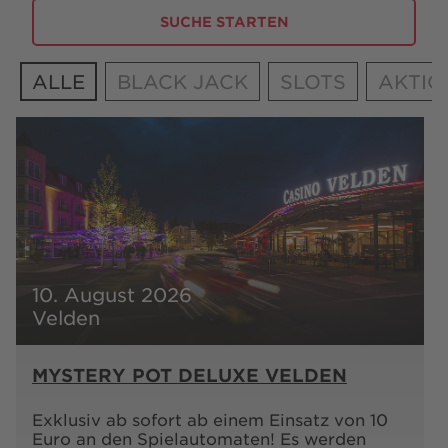
BESUCH
FAQ
KONTAKT
SHOP
ALLE
BLACK JACK
SLOTS
AKTIO
playsponsible.at
ENGLISH
10. August 2026
Velden
Barrierefreiheit
Nutzungsbedingungen
Datenschutz
Cookie-Einstellungen
Responsible Disclosure
Impressum
Sitemap
FAQ
Shop AGB
Kontakt
MYSTERY POT DELUXE VELDEN
Exklusiv ab sofort ab einem Einsatz von 10
Euro an den Spielautomaten! Es werden