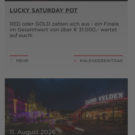
LUCKY SATURDAY POT
RED oder GOLD zahlen sich aus - ein Finale
im Gesamtwert von über € 31.000,- wartet
auf euch!
MEHR
KALENDEREINTRAG
11. August 2026