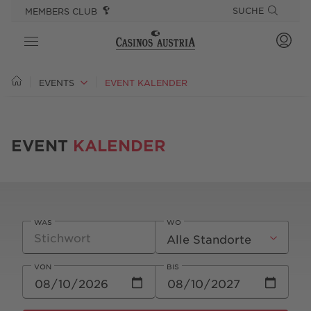
SPRINGE DIREKT ZU:
SPRUNGMARKEN
SUCHE
MEMBERS CLUB
CASINOS
EVENTS
EVENT KALENDER
SPIEL
EVENT
KALENDER
ANGEBOTE
GOURMET & STAY
EVENTS
WAS
WO
PLAYSPONSIBLE
VON
BIS