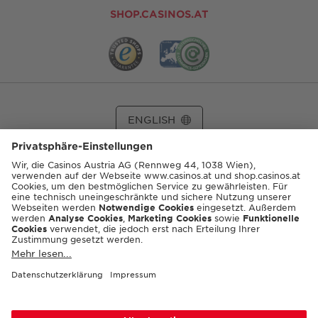
SHOP.CASINOS.AT
ENGLISH
© 2026 Casinos Austria AG
Spielerschutzinfos:
playsponsible.at