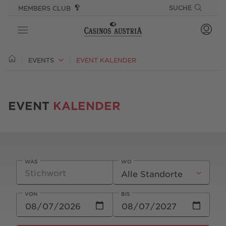
SPRINGE DIREKT ZU:
SPRUNGMARKEN
SUCHE
MEMBERS CLUB
CASINOS
EVENTS
EVENT KALENDER
SPIEL
EVENT
KALENDER
ANGEBOTE
GOURMET & STAY
EVENTS
WAS
WO
PLAYSPONSIBLE
VON
BIS