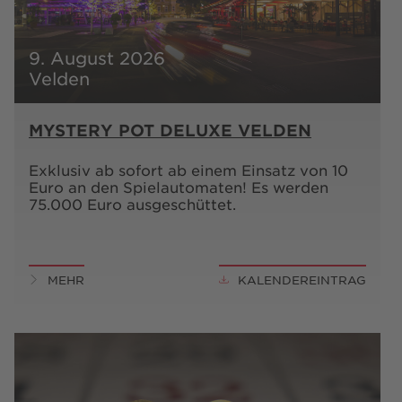
9. August 2026
Velden
MYSTERY POT DELUXE VELDEN
Exklusiv ab sofort ab einem Einsatz von 10
Euro an den Spielautomaten! Es werden
75.000 Euro ausgeschüttet.
MEHR
KALENDEREINTRAG