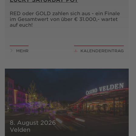
RED oder GOLD zahlen sich aus - ein Finale
im Gesamtwert von über € 31.000,- wartet
auf euch!
MEHR
KALENDEREINTRAG
8. August 2026
Velden