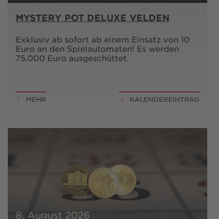
MYSTERY POT DELUXE VELDEN
Exklusiv ab sofort ab einem Einsatz von 10
Euro an den Spielautomaten! Es werden
75.000 Euro ausgeschüttet.
MEHR
KALENDEREINTRAG
8. August 2026