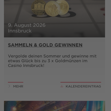
9. August 2026
Innsbruck
SAMMELN & GOLD GEWINNEN
Vergolde deinen Sommer und gewinne mit
etwas Glück bis zu 3 x Goldmünzen im
Casino Innsbruck!
MEHR
KALENDEREINTRAG