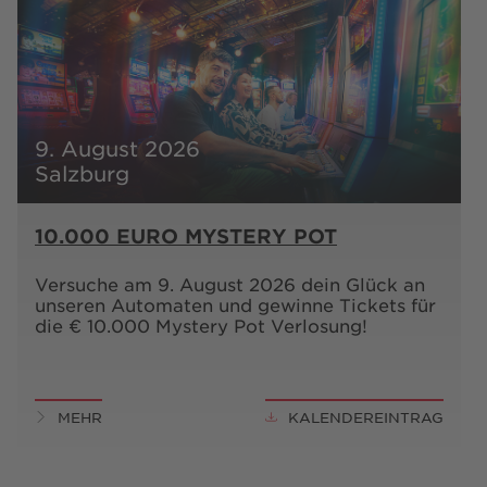
9. August 2026
Salzburg
10.000 EURO MYSTERY POT
Versuche am 9. August 2026 dein Glück an
unseren Automaten und gewinne Tickets für
die € 10.000 Mystery Pot Verlosung!
MEHR
KALENDEREINTRAG