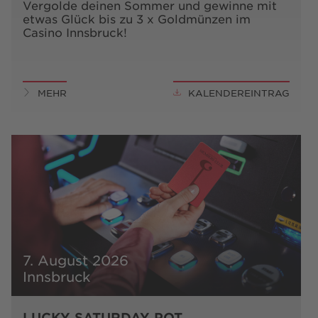
Vergolde deinen Sommer und gewinne mit
etwas Glück bis zu 3 x Goldmünzen im
Casino Innsbruck!
MEHR
KALENDEREINTRAG
7. August 2026
Innsbruck
LUCKY SATURDAY POT