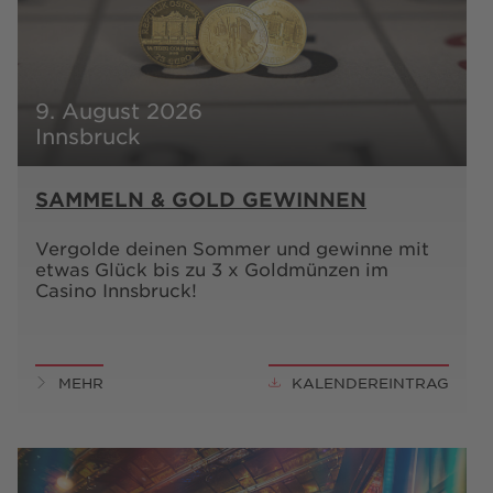
9. August 2026
Innsbruck
SAMMELN & GOLD GEWINNEN
Vergolde deinen Sommer und gewinne mit
etwas Glück bis zu 3 x Goldmünzen im
Casino Innsbruck!
MEHR
KALENDEREINTRAG