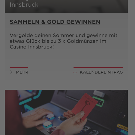
Innsbruck
SAMMELN & GOLD GEWINNEN
Vergolde deinen Sommer und gewinne mit
etwas Glück bis zu 3 x Goldmünzen im
Casino Innsbruck!
MEHR
KALENDEREINTRAG