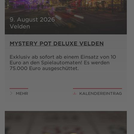
9. August 2026
Velden
MYSTERY POT DELUXE VELDEN
Exklusiv ab sofort ab einem Einsatz von 10
Euro an den Spielautomaten! Es werden
75.000 Euro ausgeschüttet.
MEHR
KALENDEREINTRAG