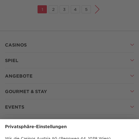
1
2
3
4
5
Seite:
Seite:
Seite:
Seite:
Seite:
CASINOS
SPIEL
ANGEBOTE
GOURMET & STAY
EVENTS
SHOP