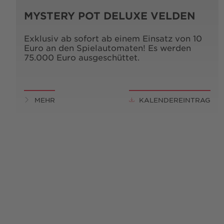
MYSTERY POT DELUXE VELDEN
Exklusiv ab sofort ab einem Einsatz von 10
Euro an den Spielautomaten! Es werden
75.000 Euro ausgeschüttet.
MEHR
KALENDEREINTRAG