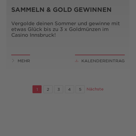
SAMMELN & GOLD GEWINNEN
Vergolde deinen Sommer und gewinne mit
etwas Glück bis zu 3 x Goldmünzen im
Casino Innsbruck!
MEHR
KALENDEREINTRAG
Nächste
1
2
3
4
5