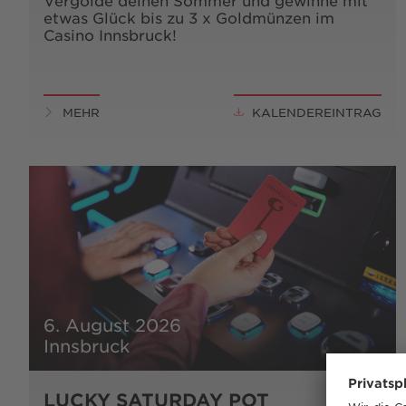
etwas Glück bis zu 3 x Goldmünzen im
Casino Innsbruck!
MEHR
KALENDEREINTRAG
6. August 2026
Innsbruck
LUCKY SATURDAY POT