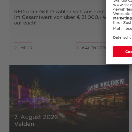
RED oder GOLD zahlen sich aus - ein Finale
im Gesamtwert von über € 31.000,- wartet
auf euch!
MEHR
KALENDEREINTRAG
7. August 2026
Velden