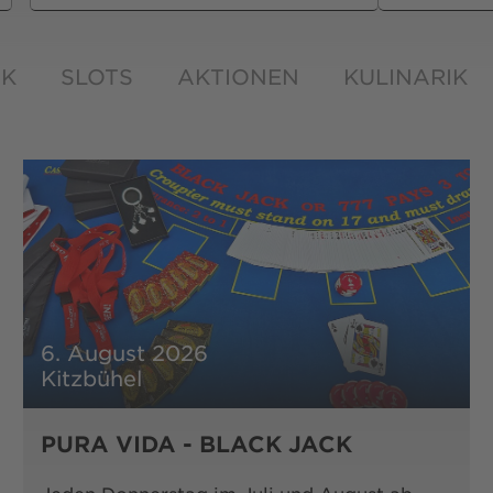
One
CK
SLOTS
AKTIONEN
KULINARIK
 Velden
6. August 2026
GEWINNSPIELE
GEWINNSPIELE
GEWINNSPIELE
GEWINNSPIELE
GEWINNSPIELE
Kitzbühel
PURA VIDA - BLACK JACK