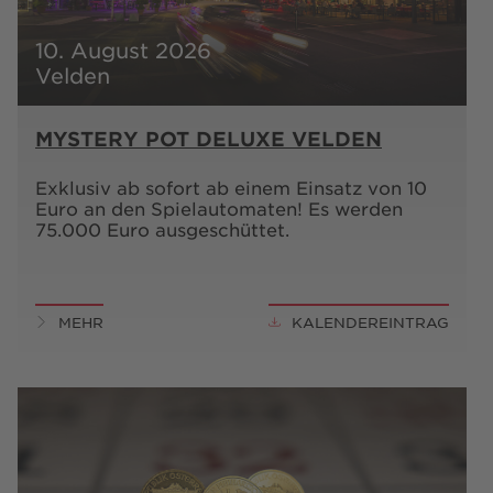
10. August 2026
Velden
MYSTERY POT DELUXE VELDEN
Exklusiv ab sofort ab einem Einsatz von 10
Euro an den Spielautomaten! Es werden
75.000 Euro ausgeschüttet.
MEHR
KALENDEREINTRAG