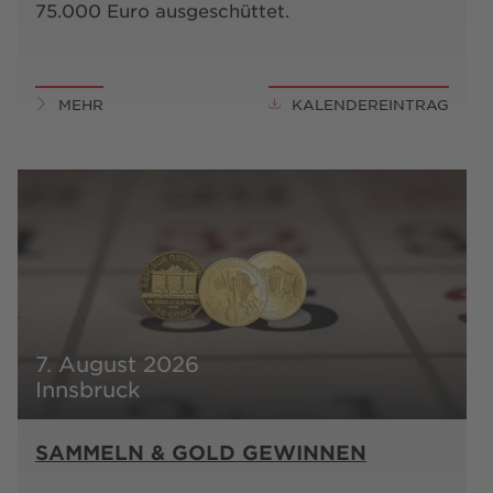
75.000 Euro ausgeschüttet.
MEHR
KALENDEREINTRAG
7. August 2026
Innsbruck
SAMMELN & GOLD GEWINNEN