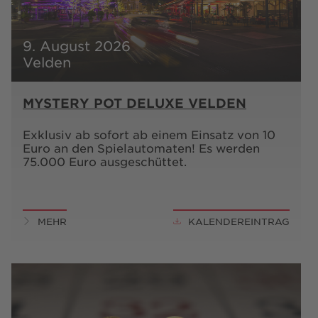
9. August 2026
Velden
MYSTERY POT DELUXE VELDEN
Exklusiv ab sofort ab einem Einsatz von 10
Euro an den Spielautomaten! Es werden
75.000 Euro ausgeschüttet.
MEHR
KALENDEREINTRAG