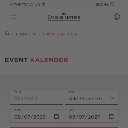
SPRINGE DIREKT ZU:
SPRUNGMARKEN
SUCHE
MEMBERS CLUB
CASINOS
EVENTS
EVENT KALENDER
SPIEL
EVENT
KALENDER
ANGEBOTE
GOURMET & STAY
EVENTS
WAS
WO
PLAYSPONSIBLE
VON
BIS