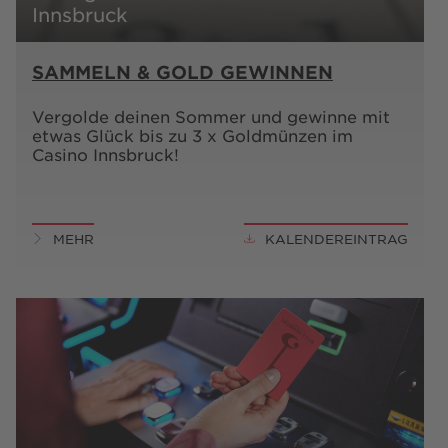
Innsbruck
SAMMELN & GOLD GEWINNEN
Vergolde deinen Sommer und gewinne mit
etwas Glück bis zu 3 x Goldmünzen im
Casino Innsbruck!
MEHR
KALENDEREINTRAG