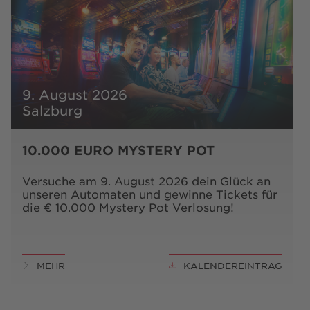
9. August 2026
Salzburg
10.000 EURO MYSTERY POT
Versuche am 9. August 2026 dein Glück an
unseren Automaten und gewinne Tickets für
die € 10.000 Mystery Pot Verlosung!
MEHR
KALENDEREINTRAG