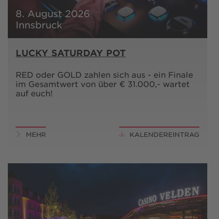
8. August 2026
Innsbruck
LUCKY SATURDAY POT
RED oder GOLD zahlen sich aus - ein Finale
im Gesamtwert von über € 31.000,- wartet
auf euch!
MEHR
KALENDEREINTRAG