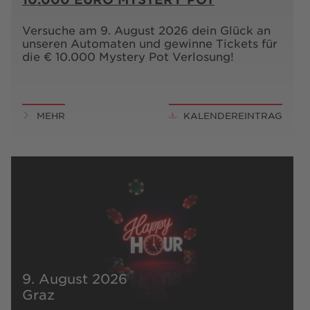
Versuche am 9. August 2026 dein Glück an
unseren Automaten und gewinne Tickets für
die € 10.000 Mystery Pot Verlosung!
MEHR
KALENDEREINTRAG
9. August 2026
Graz