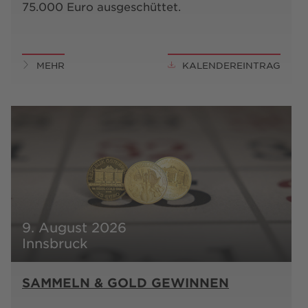
75.000 Euro ausgeschüttet.
MEHR
KALENDEREINTRAG
9. August 2026
Innsbruck
SAMMELN & GOLD GEWINNEN