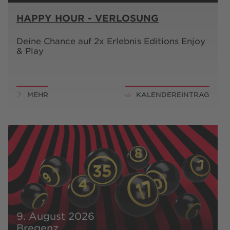
HAPPY HOUR - VERLOSUNG
Deine Chance auf 2x Erlebnis Editions Enjoy
& Play
MEHR
KALENDEREINTRAG
9. August 2026
Bregenz