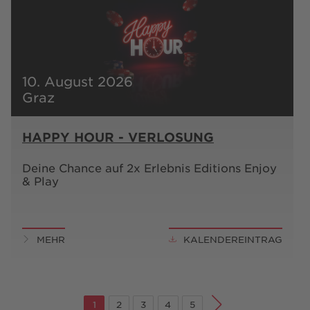
10. August 2026
Graz
HAPPY HOUR - VERLOSUNG
Deine Chance auf 2x Erlebnis Editions Enjoy
& Play
MEHR
KALENDEREINTRAG
1
2
3
4
5
Seite:
Seite:
Seite:
Seite:
Seite: