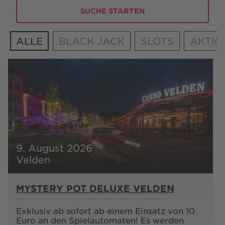
BESUCH
FAQ
KONTAKT
SHOP
ALLE
BLACK JACK
SLOTS
AKTIO
playsponsible.at
ENGLISH
9. August 2026
Velden
Barrierefreiheit
Nutzungsbedingungen
Datenschutz
Cookie-Einstellungen
Responsible Disclosure
Impressum
Sitemap
FAQ
Shop AGB
Kontakt
MYSTERY POT DELUXE VELDEN
Exklusiv ab sofort ab einem Einsatz von 10
Euro an den Spielautomaten! Es werden