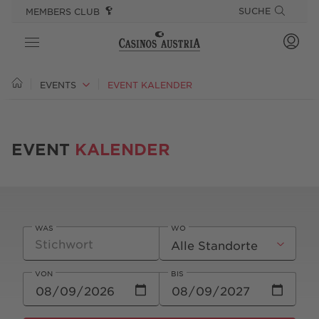
SPRINGE DIREKT ZU:
SPRUNGMARKEN
SUCHE
MEMBERS CLUB
CASINOS
EVENTS
EVENT KALENDER
SPIEL
EVENT
KALENDER
ANGEBOTE
GOURMET & STAY
EVENTS
WAS
WO
PLAYSPONSIBLE
VON
BIS