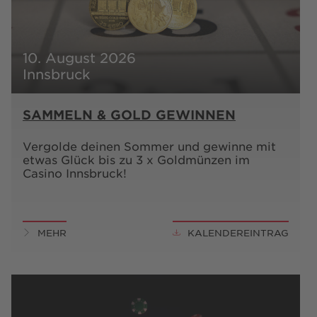
10. August 2026
Innsbruck
SAMMELN & GOLD GEWINNEN
Vergolde deinen Sommer und gewinne mit
etwas Glück bis zu 3 x Goldmünzen im
Casino Innsbruck!
MEHR
KALENDEREINTRAG