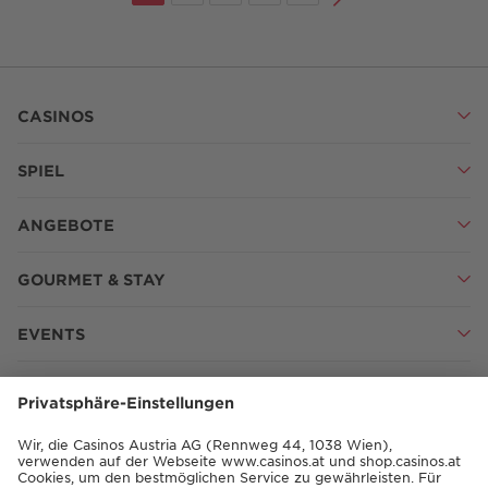
CASINOS
SPIEL
ANGEBOTE
GOURMET & STAY
EVENTS
SHOP
SHOP.CASINOS.AT