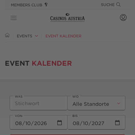
SPRINGE DIREKT ZU:
SPRUNGMARKEN
SUCHE
MEMBERS CLUB
CASINOS
EVENTS
EVENT KALENDER
SPIEL
EVENT
KALENDER
ANGEBOTE
GOURMET & STAY
EVENTS
WAS
WO
PLAYSPONSIBLE
VON
BIS