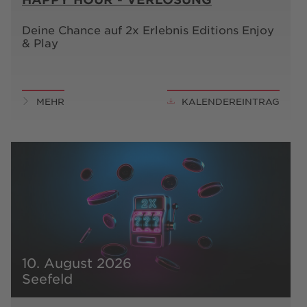
Deine Chance auf 2x Erlebnis Editions Enjoy
& Play
MEHR
KALENDEREINTRAG
10. August 2026
Seefeld