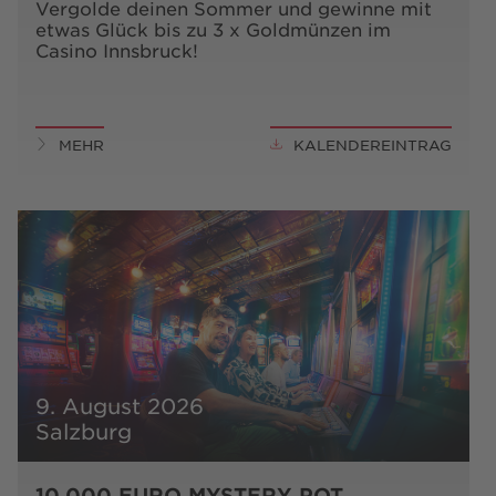
Vergolde deinen Sommer und gewinne mit
etwas Glück bis zu 3 x Goldmünzen im
Casino Innsbruck!
MEHR
KALENDEREINTRAG
9. August 2026
Salzburg
10.000 EURO MYSTERY POT