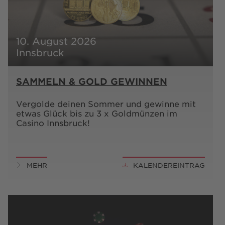
10. August 2026
Innsbruck
SAMMELN & GOLD GEWINNEN
Vergolde deinen Sommer und gewinne mit
etwas Glück bis zu 3 x Goldmünzen im
Casino Innsbruck!
MEHR
KALENDEREINTRAG