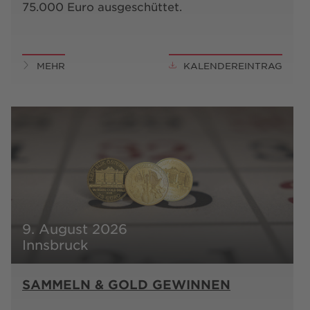
75.000 Euro ausgeschüttet.
MEHR
KALENDEREINTRAG
9. August 2026
Innsbruck
SAMMELN & GOLD GEWINNEN