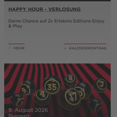
HAPPY HOUR - VERLOSUNG
Deine Chance auf 2x Erlebnis Editions Enjoy
& Play
MEHR
KALENDEREINTRAG
9. August 2026
Bregenz