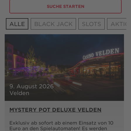
BESUCH
FAQ
KONTAKT
SHOP
ALLE
BLACK JACK
SLOTS
AKTIO
playsponsible.at
ENGLISH
9. August 2026
Velden
Barrierefreiheit
Nutzungsbedingungen
Datenschutz
Cookie-Einstellungen
Responsible Disclosure
Impressum
Sitemap
FAQ
Shop AGB
Kontakt
MYSTERY POT DELUXE VELDEN
Exklusiv ab sofort ab einem Einsatz von 10
Euro an den Spielautomaten! Es werden