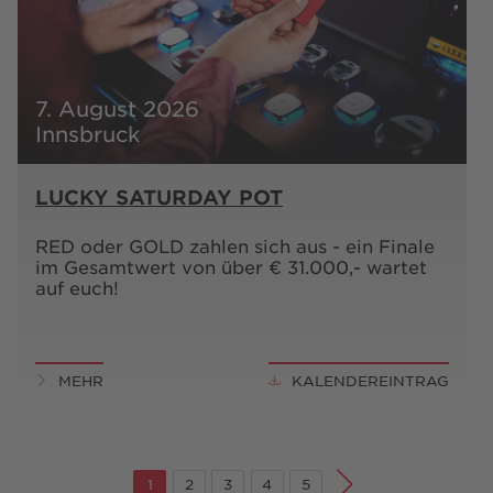
7. August 2026
Innsbruck
LUCKY SATURDAY POT
RED oder GOLD zahlen sich aus - ein Finale
im Gesamtwert von über € 31.000,- wartet
auf euch!
MEHR
KALENDEREINTRAG
1
2
3
4
5