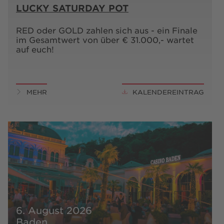
LUCKY SATURDAY POT
RED oder GOLD zahlen sich aus - ein Finale
im Gesamtwert von über € 31.000,- wartet
auf euch!
MEHR
KALENDEREINTRAG
6. August 2026
Baden