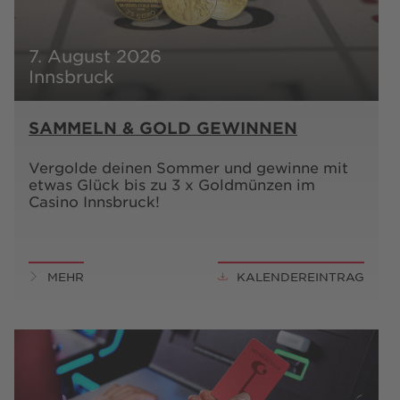
7. August 2026
Innsbruck
SAMMELN & GOLD GEWINNEN
Vergolde deinen Sommer und gewinne mit
etwas Glück bis zu 3 x Goldmünzen im
Casino Innsbruck!
MEHR
KALENDEREINTRAG