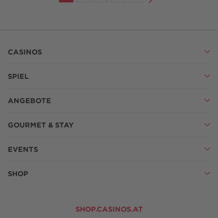
CASINOS
SPIEL
ANGEBOTE
GOURMET & STAY
EVENTS
SHOP
SHOP.CASINOS.AT