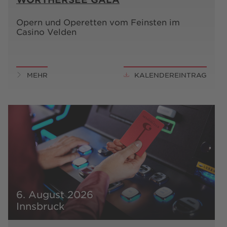
Opern und Operetten vom Feinsten im
Casino Velden
MEHR
KALENDEREINTRAG
6. August 2026
Innsbruck