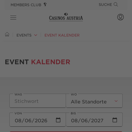
SPRINGE DIREKT ZU:
SPRUNGMARKEN
SUCHE
MEMBERS CLUB
CASINOS
EVENTS
EVENT KALENDER
SPIEL
EVENT
KALENDER
ANGEBOTE
GOURMET & STAY
EVENTS
WAS
WO
PLAYSPONSIBLE
VON
BIS