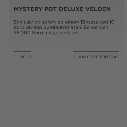
MYSTERY POT DELUXE VELDEN
Exklusiv ab sofort ab einem Einsatz von 10
Euro an den Spielautomaten! Es werden
75.000 Euro ausgeschüttet.
MEHR
KALENDEREINTRAG