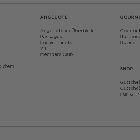
ANGEBOTE
GOURME
Angebote im Überblick
Gourmet 
Packages
Restaura
Fun & Friends
Hotels
VIP
Members Club
old'em
SHOP
Gutsche
Gutsche
Fun & Fr