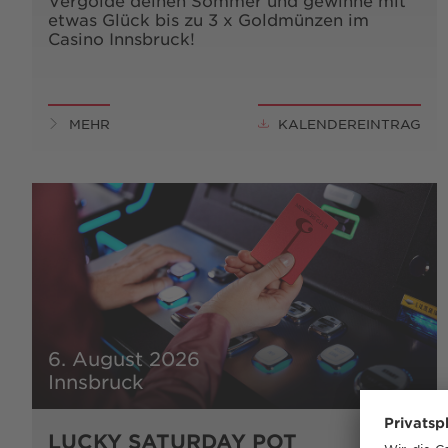
etwas Glück bis zu 3 x Goldmünzen im
Casino Innsbruck!
MEHR
KALENDEREINTRAG
6. August 2026
Innsbruck
LUCKY SATURDAY POT