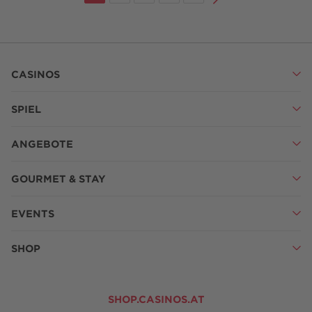
CASINOS
SPIEL
ANGEBOTE
GOURMET & STAY
EVENTS
SHOP
SHOP.CASINOS.AT