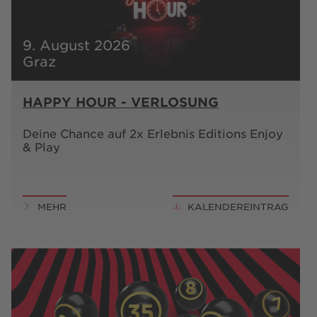
9. August 2026
Graz
HAPPY HOUR - VERLOSUNG
Deine Chance auf 2x Erlebnis Editions Enjoy
& Play
MEHR
KALENDEREINTRAG