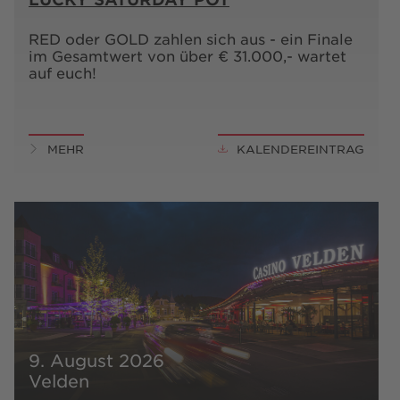
RED oder GOLD zahlen sich aus - ein Finale
im Gesamtwert von über € 31.000,- wartet
auf euch!
MEHR
KALENDEREINTRAG
9. August 2026
Velden