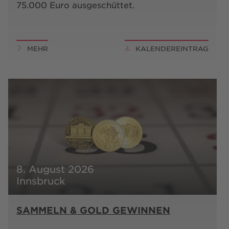
75.000 Euro ausgeschüttet.
MEHR
KALENDEREINTRAG
8. August 2026
Innsbruck
SAMMELN & GOLD GEWINNEN