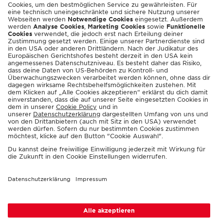
SHOP.CASINOS.AT
ENGLISH
© 2026 Casinos Austria AG
Spielerschutzinfos:
playsponsible.at