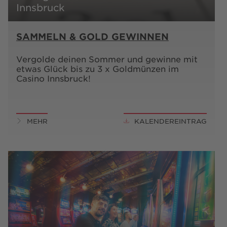
Innsbruck
SAMMELN & GOLD GEWINNEN
Vergolde deinen Sommer und gewinne mit
etwas Glück bis zu 3 x Goldmünzen im
Casino Innsbruck!
MEHR
KALENDEREINTRAG