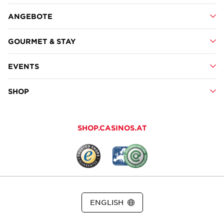
ANGEBOTE
GOURMET & STAY
EVENTS
SHOP
SHOP.CASINOS.AT
ENGLISH