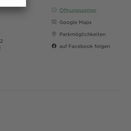
Öffnungszeiten
Google Maps
Parkmöglichkeiten
22
auf Facebook folgen
t
Mo, Di, Mi, Do, Fr, Sa, So
17:00 - 04:00 Uhr
Mo, Di, Mi, Do, Fr, Sa, So
10:00 - 04:00 Uhr