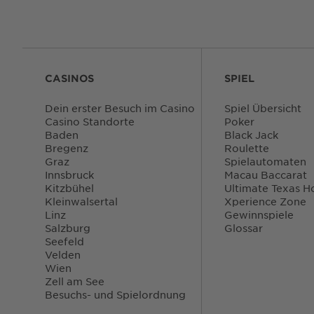
CASINOS
SPIEL
Dein erster Besuch im Casino
Spiel Übersicht
Casino Standorte
Poker
Baden
Black Jack
Bregenz
Roulette
Graz
Spielautomaten
Innsbruck
Macau Baccarat
Kitzbühel
Ultimate Texas H
Kleinwalsertal
Xperience Zone
Linz
Gewinnspiele
Salzburg
Glossar
Seefeld
Velden
Wien
Zell am See
Besuchs- und Spielordnung