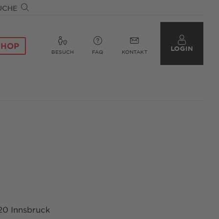
UCHE
SHOP
LOGIN
BESUCH
FAQ
KONTAKT
ebot
stival
burg
ty Festival
spiele
a Salzburg
020 Innsbruck