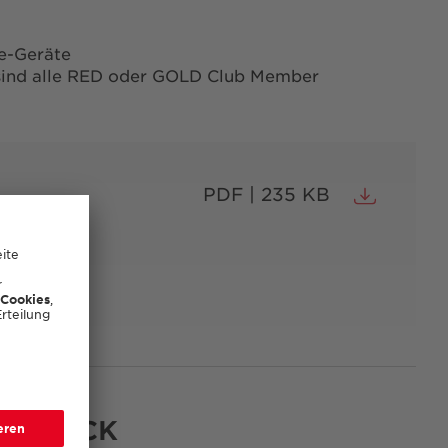
e-Geräte
 sind alle RED oder GOLD Club Member
PDF | 235 KB
NSBRUCK