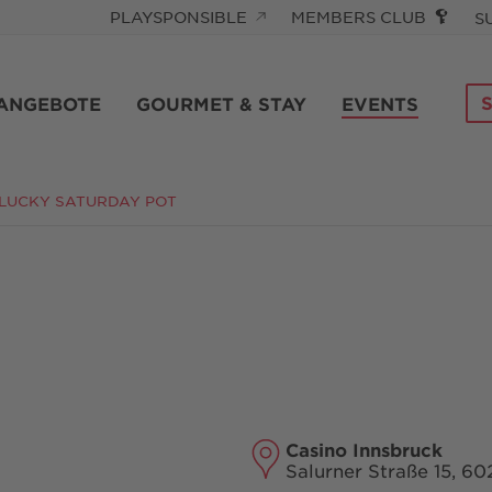
PLAYSPONSIBLE
MEMBERS CLUB
S
ANGEBOTE
GOURMET & STAY
EVENTS
LUCKY SATURDAY POT
tria
erblick
blick
embers Club
Spielangebot
Congress Center Baden
Spielangebot
Spielangebot
Spielangebot
Spielangebot
Spielangebot
Spielangebot
Event Räumlichkeiten
Spielangebot
Spielangebot
Spielangebot
Spielangebot
Poker im Casino Baden
Poker im Casino Graz
Poker Angebot
CAPT Seefeld
Poker Angebot
Poker im Casino Linz
Poker im Casino Bregenz
Poker im Casino Velden
Poker Ang
en
bers Club
Poker
Weihnachtsfeiern
Spielautomaten
Black Jack
Poker
Spielautomaten
Poker
Spielautomaten
Spielautomaten
Black Jack
Poker
CAPT Baden
CAPT Graz
Poker Cash Game
Poker Cash Game Aktionen
CAPT Wien
CAPT Linz
CAPT Bregenz
CAPT Velden
Neujahrsfe
f
Spielautomaten
Silvester im Congress Center Baden
Poker
Spielautomaten
Galanacht des Spiels
Blaze Craps
Poker
Spielautomaten
CAPT Million
CAPT Innsbruck
Pokermania Linz
Poker EM
CAPT Salz
staff
az
ant
iten
iten
hloss Klessheim
iten
Die Yacht
iten
r
Events im Congress Center Baden
Poker
Die Lange Nacht des Spiels
Poker
Poker
Pokermania
Royal Boun
iten
iten
iten
Poker
Poker Fest
iten
iten
iten
iten
iten
en
Pokermani
Casino Innsbruck
Salurner Straße 15, 6