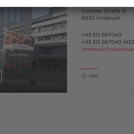
Salurner Straße 15
6020
Innsbruck
+43 512 587040
+43 512 587040 142
innsbruck@casinos.a
FAQ