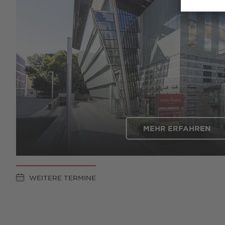
MEHR ERFAHREN
WEITERE TERMINE