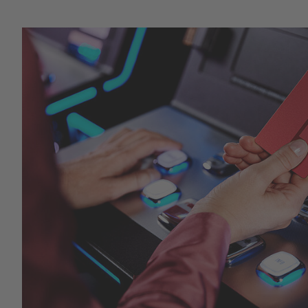
Linz
Gewinnspiele
Fun & Friends Zone
Salzburg
Glossar
Fun & Friends All-In-
Seefeld
Wertgutscheine
Velden
Dinner & Seebutler in
Wien
Zell am See
Besuchs- und Spielordnung
POKER KALENDER
POKER KALENDER
POKER KALENDER
POKER KALENDER
POKER KALENDER