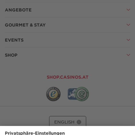
ANGEBOTE
GOURMET & STAY
EVENTS
SHOP
SHOP.CASINOS.AT
ENGLISH