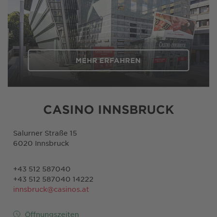
MEHR ERFAHREN
CASINO INNSBRUCK
Salurner Straße 15
6020
Innsbruck
+43 512 587040
+43 512 587040 14222
innsbruck@casinos.at
Öffnungszeiten