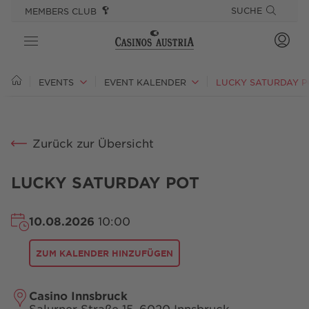
SPRINGE DIREKT ZU:
SPRUNGMARKEN
SUCHE
MEMBERS CLUB
CASINOS
EVENTS
EVENT KALENDER
LUCKY SATURDAY P
SPIEL
Zurück zur Übersicht
ANGEBOTE
GOURMET & STAY
LUCKY SATURDAY POT
EVENTS
10.08.2026
10:00
PLAYSPONSIBLE
ZUM KALENDER
HINZUFÜGEN
Casino Innsbruck
Salurner Straße 15, 6020 Innsbruck