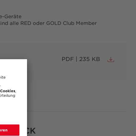
e-Geräte
 sind alle RED oder GOLD Club Member
PDF | 235 KB
NSBRUCK