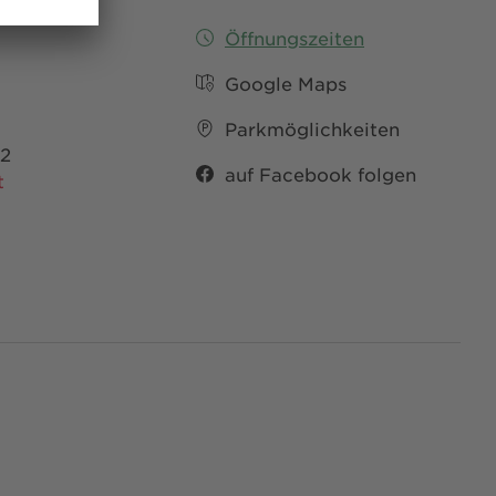
Öffnungszeiten
Google Maps
Parkmöglichkeiten
22
auf Facebook folgen
t
Mo, Di, Mi, Do, Fr, Sa, So
17:00 - 04:00 Uhr
Mo, Di, Mi, Do, Fr, Sa, So
10:00 - 04:00 Uhr