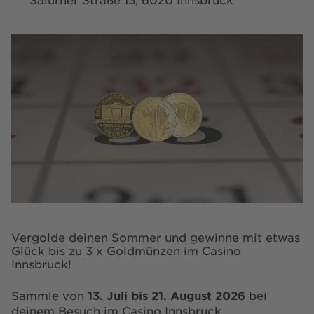
BESUCH
FAQ
KONTAKT
SHOP
playsponsible.at
ENGLISH
Barrierefreiheit
Nutzungsbedingungen
Datenschutz
Vergolde deinen Sommer und gewinne mit etwas
Cookie-Einstellungen
Responsible Disclosure
Glück bis zu 3 x Goldmünzen im Casino
Impressum
Sitemap
FAQ
Shop AGB
Kontakt
Innsbruck!
Sammle von
13. Juli bis 21. August 2026
bei
deinem Besuch im Casino Innsbruck