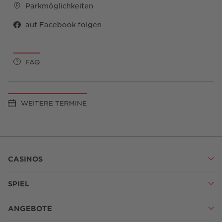
Parkmöglichkeiten
auf Facebook folgen
Mo, Di, Mi, Do, Fr, Sa, So
17:00 - 04:00 Uhr
FAQ
Mo, Di, Mi, Do, Fr, Sa, So
10:00 - 04:00 Uhr
WEITERE TERMINE
CASINOS
SPIEL
ANGEBOTE