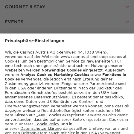
GOURMET & STAY
EVENTS
SHOP
SHOP.CASINOS.AT
ENGLISH
© 2026 Casinos Austria AG