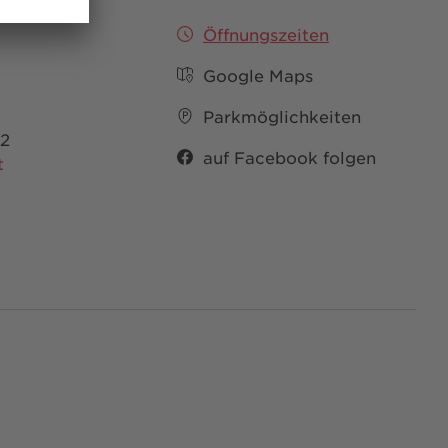
Öffnungszeiten
Google Maps
Parkmöglichkeiten
22
auf Facebook folgen
t
Mo, Di, Mi, Do, Fr, Sa, So
17:00 - 04:00 Uhr
Mo, Di, Mi, Do, Fr, Sa, So
10:00 - 04:00 Uhr