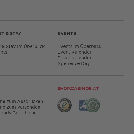
T & STAY
EVENTS
& Stay im Überblick
Events im Überblick
nts
Event Kalender
Poker Kalender
Xperience Day
SHOP.CASINOS.AT
ine zum Ausdrucken
ine zum Versenden
iends Gutscheine