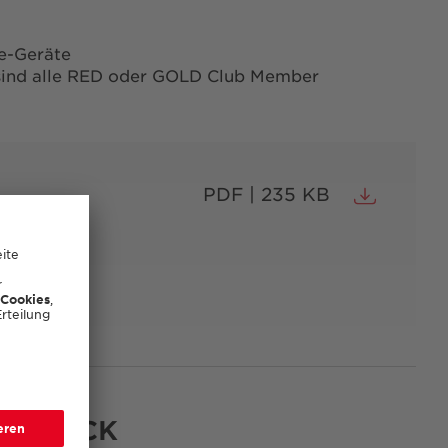
e-Geräte
 sind alle RED oder GOLD Club Member
PDF | 235 KB
NSBRUCK