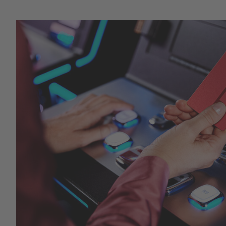
Linz
Gewinnspiele
Fun & Friends Zone
Salzburg
Glossar
Fun & Friends All-In-
Seefeld
Wertgutscheine
Velden
Dinner & Seebutler in
Wien
Zell am See
Besuchs- und Spielordnung
POKER KALENDER
POKER KALENDER
POKER KALENDER
POKER KALENDER
POKER KALENDER