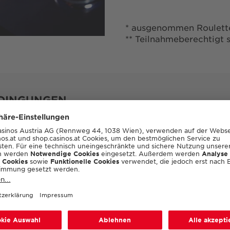
* ausgenommen Roulett
** Teilnahmeberechtigt
DINGUNGEN
CASINO IN