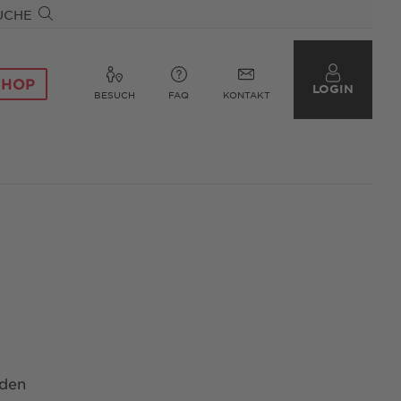
UCHE
SHOP
LOGIN
BESUCH
FAQ
KONTAKT
ebot
stival
burg
ty Festival
spiele
a Salzburg
lden