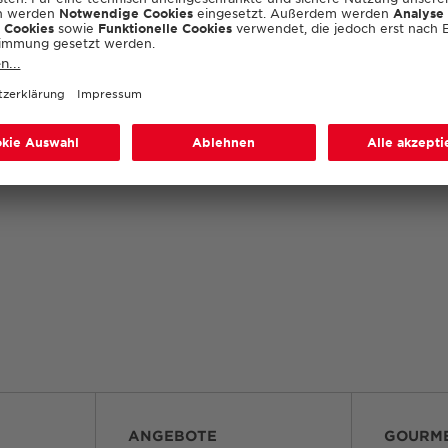
übertragbar. Einlösen d
Zeitraum von 1. Oktober
Reservierung möglich.
Zu den Teilnahmebedin
ANGEBOTE
GOURME