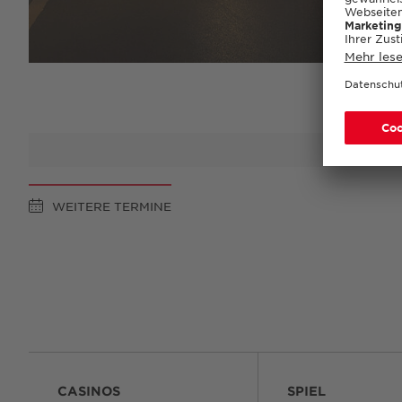
WEITERE TERMINE
CASINOS
SPIEL