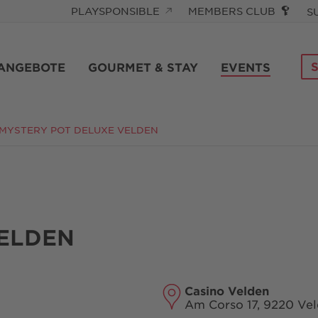
PLAYSPONSIBLE
MEMBERS CLUB
S
ANGEBOTE
GOURMET & STAY
EVENTS
MYSTERY POT DELUXE VELDEN
tria
erblick
blick
embers Club
Spielangebot
Congress Center Baden
Spielangebot
Spielangebot
Spielangebot
Spielangebot
Spielangebot
Spielangebot
Event Räumlichkeiten
Spielangebot
Spielangebot
Spielangebot
Spielangebot
Poker im Casino Baden
Poker im Casino Graz
Poker Angebot
CAPT Seefeld
Poker Angebot
Poker im Casino Linz
Poker im Casino Bregenz
Poker im Casino Velden
Poker Ang
en
bers Club
Poker
Weihnachtsfeiern
Spielautomaten
Black Jack
Poker
Spielautomaten
Poker
Spielautomaten
Spielautomaten
Black Jack
Poker
CAPT Baden
CAPT Graz
Poker Cash Game
Poker Cash Game Aktionen
CAPT Wien
CAPT Linz
CAPT Bregenz
CAPT Velden
Neujahrsfe
f
Spielautomaten
Silvester im Congress Center Baden
Poker
Spielautomaten
Galanacht des Spiels
Blaze Craps
Poker
Spielautomaten
CAPT Million
CAPT Innsbruck
Pokermania Linz
Poker EM
CAPT Salz
staff
az
ant
iten
iten
hloss Klessheim
iten
Die Yacht
iten
r
Events im Congress Center Baden
Poker
Die Lange Nacht des Spiels
Poker
Poker
Pokermania
Royal Boun
VELDEN
iten
iten
iten
Poker
Poker Fest
iten
iten
iten
iten
iten
en
Pokermani
Casino Velden
Am Corso 17, 9220 Ve