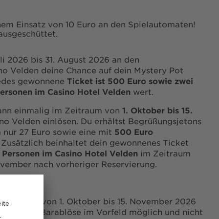
inem Einsatz von 10 Euro an den Spielautomaten!
ausgeschüttet.
uli 2026 bis 31. August 2026 an den
no Velden deine Chance auf dein Mystery Pot
Jedes gewonnene
Ticket ist 500 Euro sowie zwei
Personen im Casino Hotel Velden
wert.
dann einmalig im Zeitraum von
1. Oktober bis 15.
no Velden einlösen. Du erhältst Begrüßungsjetons
 nur 27 Euro sowie eine mit
500 Euro
 Zusätzlich beinhaltet dein gewonnenes Ticket
2 Personen im Casino Hotel Velden
im Zeitraum
November nach vorheriger Reservierung.
lück!
 Zeitraum von 1. Oktober bis 15. November 2026
bar. Keine Barablöse im Vorfeld möglich und nicht