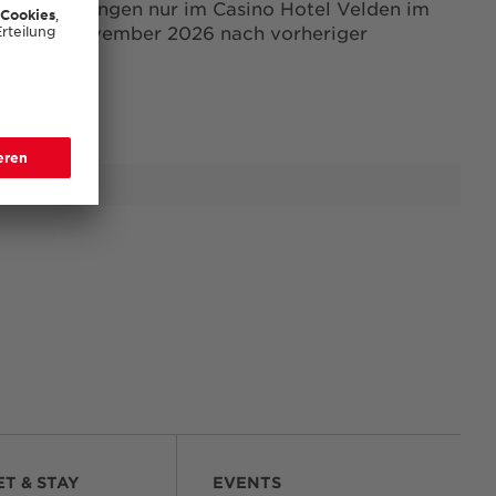
er Nächtigungen nur im Casino Hotel Velden im
 bis 15. November 2026 nach vorheriger
gungen
T & STAY
EVENTS