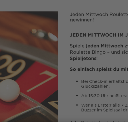
Jeden Mittwoch Roulette
One
gewinnen!
JEDEN MITTWOCH IM J
 Velden
Spiele
jeden Mittwoch
z
Roulette Bingo – und sic
Spieljetons
!
So einfach spielst du mit
Bei Check-in erhältst 
Glückszahlen.
GEWINNSPIELE
GEWINNSPIELE
GEWINNSPIELE
GEWINNSPIELE
GEWINNSPIELE
Ab 15:30 Uhr heißt es:
Wer als Erste:r alle 7
Buzzer im Spielsaal d
Alle Details findest du 