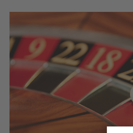
Linz
Gewinnspiele
Fun & Friends Zone
Salzburg
Glossar
Fun & Friends All-In-
Seefeld
Wertgutscheine
Velden
Dinner & Seebutler in
Wien
Zell am See
Besuchs- und Spielordnung
POKER KALENDER
POKER KALENDER
POKER KALENDER
POKER KALENDER
POKER KALENDER